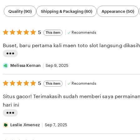
Filter
Quality (90)
Shipping & Packaging (60)
Appearance (50)
by
category
5
5
Recommends
This item
out
of
Buset, baru pertama kali maen toto slot langsung dikasi
5
stars
L
i
Melissa Kernan
Sep 9, 2025
s
5
t
5
Recommends
This item
out
i
of
Situs gacor! Terimakasih sudah memberi saya permainan 
5
n
stars
hari ini
g
r
L
e
i
Leslie Jimenez
Sep 7, 2025
v
s