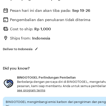
terbaik hari ini tahun 2025 minimal deposit 1000 rupiah.
Pesan hari ini dan akan tiba pada:
Sep 19-26
Pengembalian dan penukaran tidak diterima
Cost to ship:
Rp
1,000
Ships from:
Indonesia
Deliver to Indonesia
Did you know?
BINGOTOGEL Perlindungan Pembelian
Berbelanja dengan percaya diri di BINGOTOGEL, mengetahui 
pesanan, kami siap membantu Anda untuk semua pembelia
see program terms
BINGOTOGEL mengimbangi emisi karbon dari pengiriman dan pen
ini.