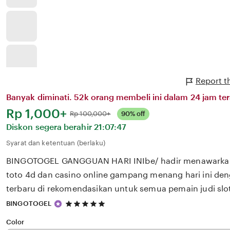
Report t
Banyak diminati. 52k orang membeli ini dalam 24 jam ter
Harga:
Rp 1,000+
Normal:
Rp 100,000+
90% off
Diskon segera berahir
21:07:47
Syarat dan ketentuan (berlaku)
BINGOTOGEL GANGGUAN HARI INIbe/ hadir menawarkan r
toto 4d dan casino online gampang menang hari ini den
terbaru di rekomendasikan untuk semua pemain judi s
5
BINGOTOGEL
out
of
Color
5