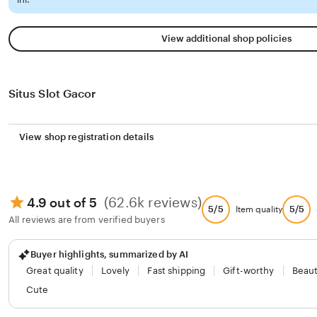
View additional shop policies
Situs Slot Gacor
View shop registration details
(62.6k reviews)
4.9 out of 5
5/5
5/5
Item quality
All reviews are from verified buyers
Buyer highlights, summarized by AI
Great quality
Lovely
Fast shipping
Gift-worthy
Beaut
Cute