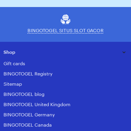
email
BINGOTOGEL SITUS SLOT GACOR
Shop
Gift cards
BINGOTOGEL Registry
Sitemap
BINGOTOGEL blog
BINGOTOGEL United Kingdom
BINGOTOGEL Germany
BINGOTOGEL Canada