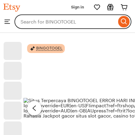
BINGOTOGEL
Sign in
Skip
to
Search
Browse
ontent
for
items
or
shops
BINGOTOGEL