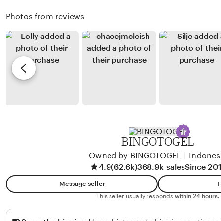
n
l
e
n
Photos from reviews
a
i
w
g
n
e
b
r
J
y
e
i
K
v
m
a
i
e
t
e
n
i
w
e
e
b
z
y
BINGOTOGEL
H
Owned by BINGOTOGEL
|
Indones
a
4.9
(62.6k)
368.9k sales
Since 20
n
n
Message seller
F
a
This seller usually responds
within 24 hours.
h