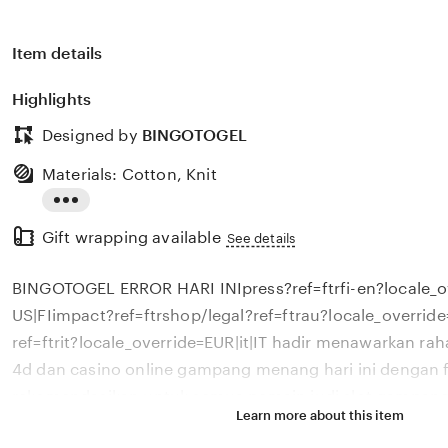
Item details
Highlights
Designed by
BINGOTOGEL
Materials: Cotton, Knit
Read
Gift wrapping available
the
See details
full
BINGOTOGEL ERROR HARI INIpress?ref=ftrfi-en?locale_o
description
US|FIimpact?ref=ftrshop/legal?ref=ftrau?locale_overri
ref=ftrit?locale_override=EUR|it|IT hadir menawarkan raha
4d dan casino online gampang menang hari ini dengan f
rekomendasikan untuk semua pemain judi slot gampa
Learn more about this item