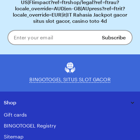
US|FIimpact?ref=ftrshop/legal?ref=ftrau?
locale_override=AUD|en-GB|AUpress?ref=ftrit?
locale_override=EUR|it|IT Rahasia Jackpot gacor
situs slot gacor, casino toto 4d
Subscribe
Enter
your
email
BINGOTOGEL SITUS SLOT GACOR
Shop
Gift cards
BINGOTOGEL Registry
Sitemap