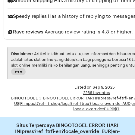
Smooth shipping
Has a history of shipping on time w
Speedy replies
Has a history of replying to messages
Rave reviews
Average review rating is 4.8 or higher.
Disclaimer:
Artikel ini dibuat untuk tujuan informasi dan hiburan 
adalah situs slot online yang ditujukan bagi pengguna berusia 18 
slot online memiliki risiko kehilangan uang, sehingga penting unt
bertanggung jawab. Penulis tidak menganjurkan pembaca untuk b
Read
penghasilan utama. Semua kemenangan maupun kekalahan sep
the
pada faktor keberuntungan dan manajemen bermain dari masing-m
full
Listed on Sep 9, 2025
description
2266 favorites
BINGOTOGEL
BINGOTOGEL ERROR HARI INIpress?ref=ftrfi-en?
US|FIimpact?ref=ftrshop/legal?ref=ftrau?locale_override=AUD|e
locale_override=EUR|it|IT
Situs Terpercaya BINGOTOGEL ERROR HARI
INIpress?ref=ftrfi-en?locale_override=EUR|en-