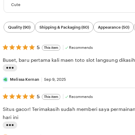
Cute
Filter
Quality (90)
Shipping & Packaging (60)
Appearance (50)
by
category
5
5
Recommends
This item
out
of
Buset, baru pertama kali maen toto slot langsung dikasi
5
stars
L
i
Melissa Kernan
Sep 9, 2025
s
5
t
5
Recommends
This item
out
i
of
Situs gacor! Terimakasih sudah memberi saya permainan 
5
n
stars
hari ini
g
r
L