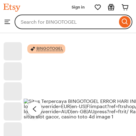
BINGOTOGEL
Sign in
Skip
to
Search
Browse
ontent
for
items
or
shops
BINGOTOGEL