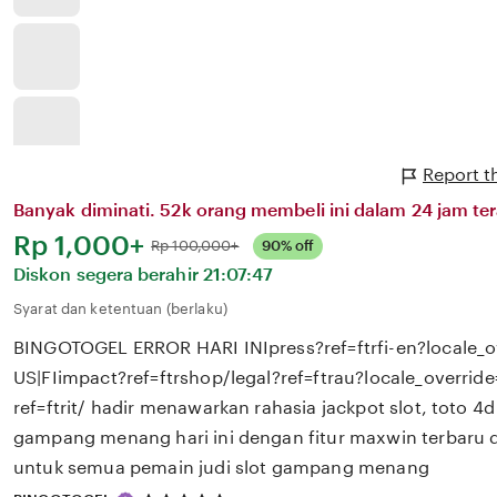
Report t
Banyak diminati. 52k orang membeli ini dalam 24 jam ter
Harga:
Rp 1,000+
Normal:
Rp 100,000+
90% off
Diskon segera berahir
21:07:47
Syarat dan ketentuan (berlaku)
BINGOTOGEL ERROR HARI INIpress?ref=ftrfi-en?locale_o
US|FIimpact?ref=ftrshop/legal?ref=ftrau?locale_overri
ref=ftrit/ hadir menawarkan rahasia jackpot slot, toto 4
gampang menang hari ini dengan fitur maxwin terbaru 
untuk semua pemain judi slot gampang menang