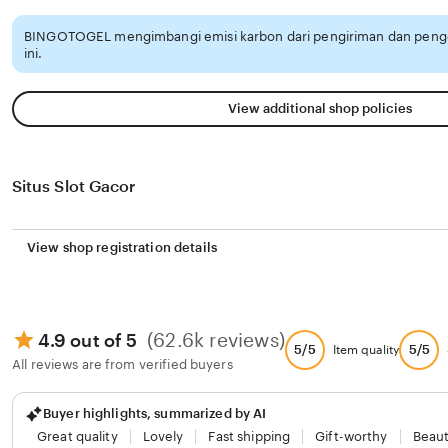
BINGOTOGEL mengimbangi emisi karbon dari pengiriman dan pen
ini.
View additional shop policies
Situs Slot Gacor
View shop registration details
(62.6k reviews)
4.9 out of 5
5/5
5/5
Item quality
All reviews are from verified buyers
Buyer highlights, summarized by AI
Great quality
Lovely
Fast shipping
Gift-worthy
Beaut