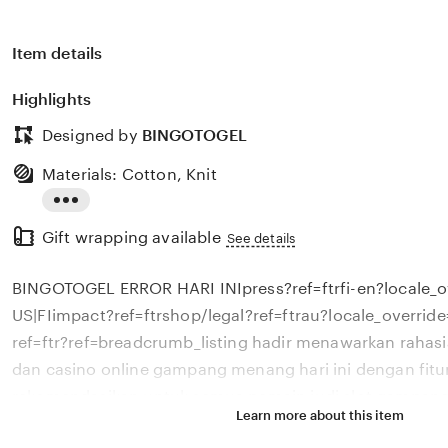
Item details
Highlights
Designed by
BINGOTOGEL
Materials: Cotton, Knit
Read
Gift wrapping available
the
See details
full
BINGOTOGEL ERROR HARI INIpress?ref=ftrfi-en?locale_o
description
US|FIimpact?ref=ftrshop/legal?ref=ftrau?locale_overri
ref=ftr?ref=breadcrumb_listing hadir menawarkan rahasia
dan casino online gampang menang hari ini dengan fitu
rekomendasikan untuk semua pemain judi slot gampa
Learn more about this item