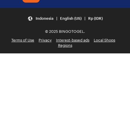
Indonesia | English (US) | Rp (IDR)
© 2025 BINGOTOGEL.
Terms of Use
Privacy
Interest-based ads
Local Shops
Regions