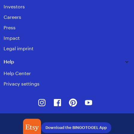
Investors
Careers
Press
Impact
Legal imprint
Help
Help Center
Privacy settings
Instagram
Facebook
Pinterest
Youtube
Download the BINGOTOGEL App