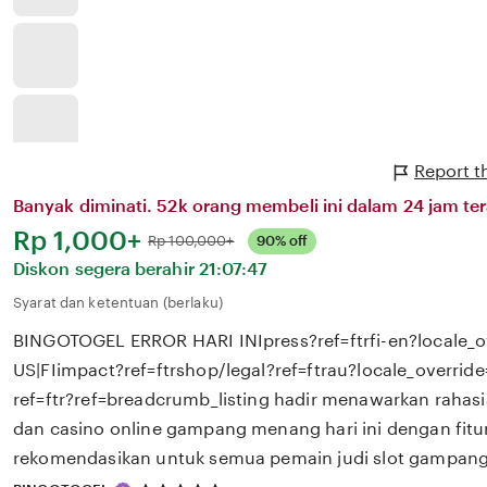
Report t
Banyak diminati. 52k orang membeli ini dalam 24 jam ter
Harga:
Rp 1,000+
Normal:
Rp 100,000+
90% off
Diskon segera berahir
21:07:47
Syarat dan ketentuan (berlaku)
BINGOTOGEL ERROR HARI INIpress?ref=ftrfi-en?locale_o
US|FIimpact?ref=ftrshop/legal?ref=ftrau?locale_overri
ref=ftr?ref=breadcrumb_listing hadir menawarkan rahasia
dan casino online gampang menang hari ini dengan fitu
rekomendasikan untuk semua pemain judi slot gampa