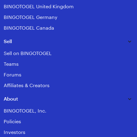
BINGOTOGEL United Kingdom
BINGOTOGEL Germany
BINGOTOGEL Canada
Sell
Sell on BINGOTOGEL
Teams
Forums
Affiliates & Creators
About
BINGOTOGEL, Inc.
Policies
Investors