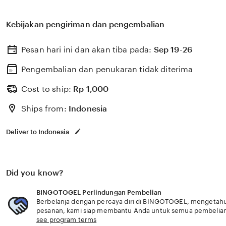
Disebut sebagai situs gacor toto slot terpercaya, BIN
berbagai jenis games slot online dengan tingkat keme
Kebijakan pengiriman dan pengembalian
menang hari ini. Tentu BINGOTOGEL menjadi pilihan ya
meraih kemenangan dengan peluang menang besar di si
Pesan hari ini dan akan tiba pada:
Sep 19-26
terbaik hari ini tahun 2025 minimal deposit 1000 rupiah.
Pengembalian dan penukaran tidak diterima
Cost to ship:
Rp
1,000
Ships from:
Indonesia
Deliver to Indonesia
Did you know?
BINGOTOGEL Perlindungan Pembelian
Berbelanja dengan percaya diri di BINGOTOGEL, mengetahui 
pesanan, kami siap membantu Anda untuk semua pembelia
see program terms