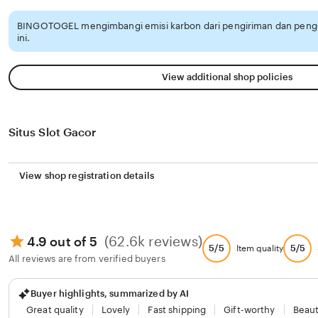
BINGOTOGEL mengimbangi emisi karbon dari pengiriman dan pen
ini.
View additional shop policies
Situs Slot Gacor
View shop registration details
(62.6k reviews)
4.9 out of 5
5/5
5/5
Item quality
All reviews are from verified buyers
Buyer highlights, summarized by AI
Great quality
Lovely
Fast shipping
Gift-worthy
Beaut