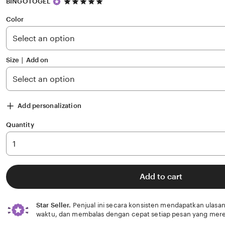
5
BINGOTOGEL
out
of
Color
5
stars
Size ∣ Add on
Add personalization
Quantity
Add to cart
Star Seller.
Penjual ini secara konsisten mendapatkan ulasan
waktu, dan membalas dengan cepat setiap pesan yang mere