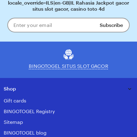
locale_override=ILS|en-GB|IL Rahasia Jackpot gacor
situs slot gacor, casino toto 4d
Subscribe
Enter
your
email
BINGOTOGEL SITUS SLOT GACOR
Shop
Gift cards
BINGOTOGEL Registry
Sitemap
BINGOTOGEL blog