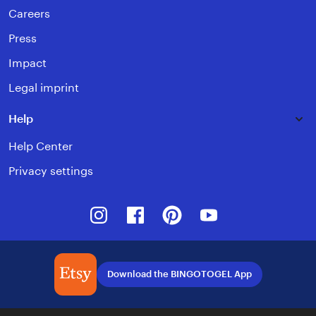
Careers
Press
Impact
Legal imprint
Help
Help Center
Privacy settings
Instagram
Facebook
Pinterest
Youtube
Download the BINGOTOGEL App