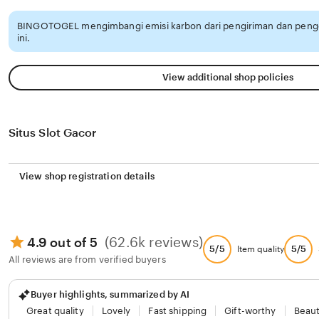
BINGOTOGEL mengimbangi emisi karbon dari pengiriman dan pen
ini.
View additional shop policies
Situs Slot Gacor
View shop registration details
(62.6k reviews)
4.9 out of 5
5/5
5/5
Item quality
All reviews are from verified buyers
Buyer highlights, summarized by AI
Great quality
Lovely
Fast shipping
Gift-worthy
Beaut