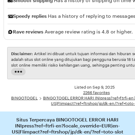
Smooth shipping
Has a history of shipping on time w
Speedy replies
Has a history of replying to messages
Rave reviews
Average review rating is 4.8 or higher.
Disclaimer:
Artikel ini dibuat untuk tujuan informasi dan hiburan 
adalah situs slot online yang ditujukan bagi pengguna berusia 18 
slot online memiliki risiko kehilangan uang, sehingga penting unt
bertanggung jawab. Penulis tidak menganjurkan pembaca untuk b
Read
penghasilan utama. Semua kemenangan maupun kekalahan sep
the
pada faktor keberuntungan dan manajemen bermain dari masing-m
full
Listed on Sep 9, 2025
description
2266 favorites
BINGOTOGEL
BINGOTOGEL ERROR HARI INIpress?ref=ftrfi-en?
US|FIimpact?ref=ftrshop/jp/dk-en/?ref=toto-
Situs Terpercaya BINGOTOGEL ERROR HARI
INIpress?ref=ftrfi-en?locale_override=EUR|en-
US|FIimpact?ref=ftrshop/jp/dk-en/?ref=toto-slot