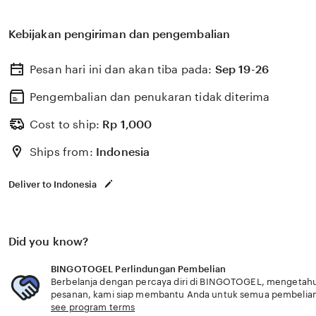
Disebut sebagai situs gacor toto slot terpercaya, BIN
berbagai jenis games slot online dengan tingkat keme
Kebijakan pengiriman dan pengembalian
menang hari ini. Tentu BINGOTOGEL menjadi pilihan ya
meraih kemenangan dengan peluang menang besar di si
Pesan hari ini dan akan tiba pada:
Sep 19-26
terbaik hari ini tahun 2025 minimal deposit 1000 rupiah.
Pengembalian dan penukaran tidak diterima
Cost to ship:
Rp
1,000
Ships from:
Indonesia
Deliver to Indonesia
Did you know?
BINGOTOGEL Perlindungan Pembelian
Berbelanja dengan percaya diri di BINGOTOGEL, mengetahui 
pesanan, kami siap membantu Anda untuk semua pembelia
see program terms