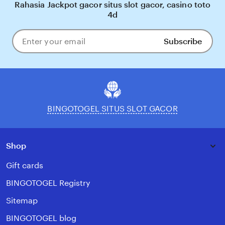
Rahasia Jackpot gacor situs slot gacor, casino toto
4d
Subscribe
Enter
your
email
BINGOTOGEL SITUS SLOT GACOR
Shop
Gift cards
BINGOTOGEL Registry
Sitemap
BINGOTOGEL blog