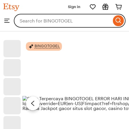
BINGOTOGEL
Sign in
Skip
to
Search
Browse
ontent
for
items
or
shops
BINGOTOGEL