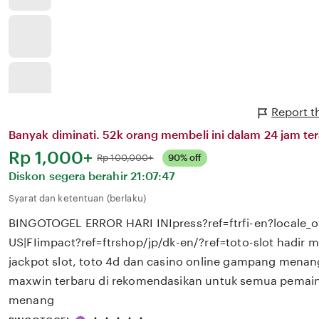
Report t
Banyak diminati. 52k orang membeli ini dalam 24 jam ter
Harga:
Rp 1,000+
Normal:
Rp 100,000+
90% off
Diskon segera berahir
21:07:47
Syarat dan ketentuan (berlaku)
BINGOTOGEL ERROR HARI INIpress?ref=ftrfi-en?locale_o
US|FIimpact?ref=ftrshop/jp/dk-en/?ref=toto-slot hadir 
jackpot slot, toto 4d dan casino online gampang menang 
maxwin terbaru di rekomendasikan untuk semua pemain
menang