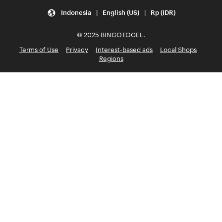
Indonesia | English (US) | Rp (IDR)
© 2025 BINGOTOGEL.
Terms of Use
Privacy
Interest-based ads
Local Shops
Regions