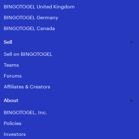
BINGOTOGEL United Kingdom
BINGOTOGEL Germany
BINGOTOGEL Canada
Sell
Sell on BINGOTOGEL
Teams
Forums
Affiliates & Creators
About
BINGOTOGEL, Inc.
Policies
Investors