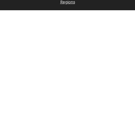
Regions