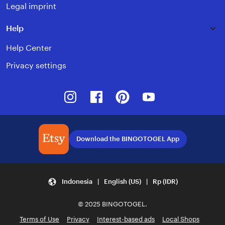
Legal imprint
Help
Help Center
Privacy settings
Instagram
Facebook
Pinterest
Youtube
Download the BINGOTOGEL App
Indonesia | English (US) | Rp (IDR)
© 2025 BINGOTOGEL.
Terms of Use
Privacy
Interest-based ads
Local Shops