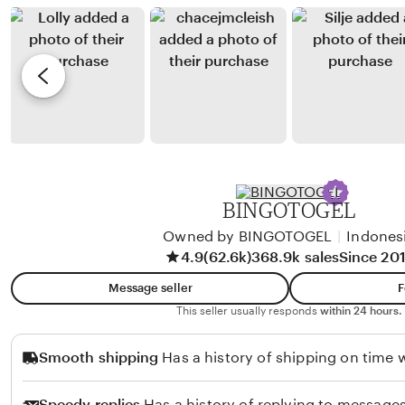
n
e
b
r
J
y
e
i
K
v
m
a
i
e
t
e
n
i
w
e
e
b
z
y
BINGOTOGEL
H
Owned by BINGOTOGEL
|
Indones
a
4.9
(62.6k)
368.9k sales
Since 20
n
n
Message seller
F
a
This seller usually responds
within 24 hours.
h
Smooth shipping
Has a history of shipping on time w
Speedy replies
Has a history of replying to messages