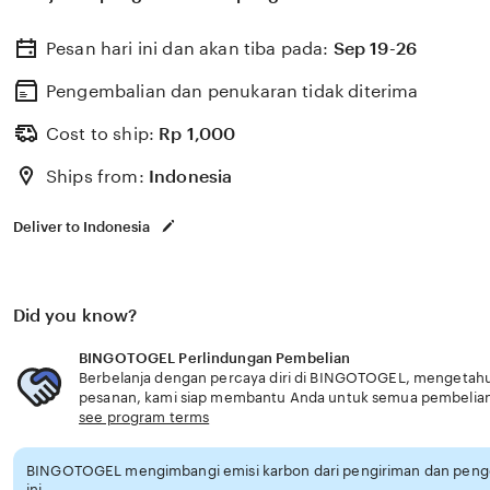
terbaik hari ini tahun 2025 minimal deposit 1000 rupiah.
Pesan hari ini dan akan tiba pada:
Sep 19-26
Pengembalian dan penukaran tidak diterima
Cost to ship:
Rp
1,000
Ships from:
Indonesia
Deliver to Indonesia
Did you know?
BINGOTOGEL Perlindungan Pembelian
Berbelanja dengan percaya diri di BINGOTOGEL, mengetahui 
pesanan, kami siap membantu Anda untuk semua pembelia
see program terms
BINGOTOGEL mengimbangi emisi karbon dari pengiriman dan pen
ini.