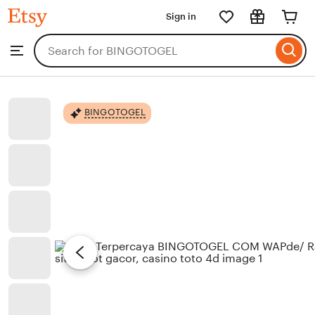
BINGOTOGEL
Sign in
Skip
to
Search
Browse
ontent
for
items
or
shops
BINGOTOGEL