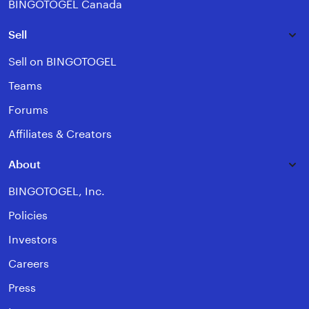
BINGOTOGEL Canada
Sell
Sell on BINGOTOGEL
Teams
Forums
Affiliates & Creators
About
BINGOTOGEL, Inc.
Policies
Investors
Careers
Press