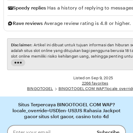
Speedy replies
Has a history of replying to messages
Rave reviews
Average review rating is 4.8 or higher.
Disclaimer:
Artikel ini dibuat untuk tujuan informasi dan hiburan 
adalah situs slot online yang ditujukan bagi pengguna berusia 18 
slot online memiliki risiko kehilangan uang, sehingga penting unt
bertanggung jawab. Penulis tidak menganjurkan pembaca untuk b
Read
penghasilan utama. Semua kemenangan maupun kekalahan sep
the
pada faktor keberuntungan dan manajemen bermain dari masing-m
full
Listed on Sep 9, 2025
description
2266 favorites
BINGOTOGEL
BINGOTOGEL COM WAP?locale_overrid
Situs Terpercaya BINGOTOGEL COM WAP?
locale_override=USD|en-US|US Rahasia Jackpot
gacor situs slot gacor, casino toto 4d
Subscribe