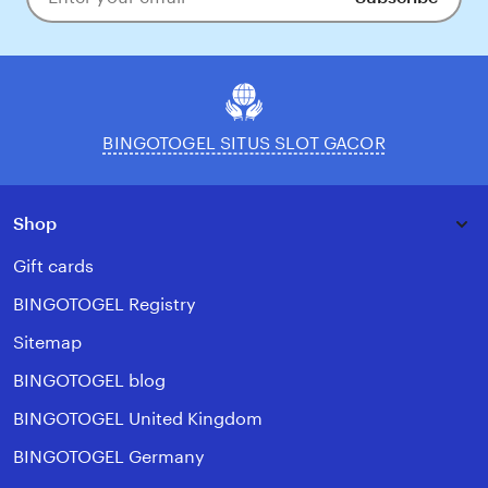
Enter
your
email
BINGOTOGEL SITUS SLOT GACOR
Shop
Gift cards
BINGOTOGEL Registry
Sitemap
BINGOTOGEL blog
BINGOTOGEL United Kingdom
BINGOTOGEL Germany