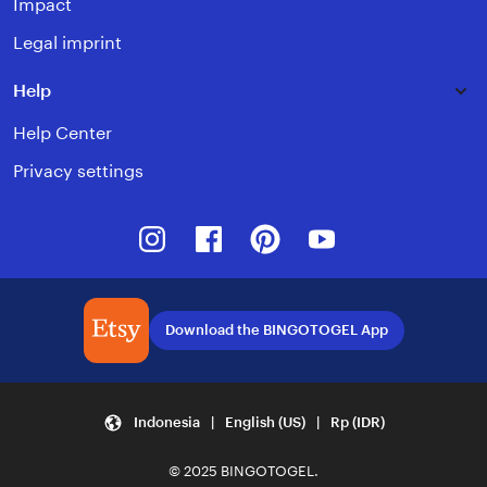
Impact
Legal imprint
Help
Help Center
Privacy settings
Instagram
Facebook
Pinterest
Youtube
Download the BINGOTOGEL App
Indonesia | English (US) | Rp (IDR)
© 2025 BINGOTOGEL.