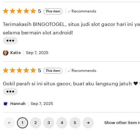
v
s
i
5
t
5
Recommends
This item
out
e
i
of
Terimakasih BINGOTOGEL, situs judi slot gacor hari ini 
5
w
n
stars
selama bermain slot android!
b
g
y
r
L
M
e
i
Katie
Sep 7, 2025
e
v
s
l
i
5
t
5
Recommends
This item
out
i
e
i
of
Gokil par
5
s
w
n
stars
s
b
g
L
a
y
r
i
Hannah
Sep 7, 2025
K
L
e
s
e
e
v
t
Previous
Next
2
3
4
5
Show other item
1
page
page
r
s
i
i
n
l
e
n