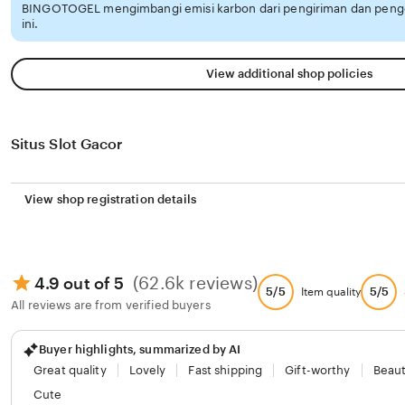
BINGOTOGEL mengimbangi emisi karbon dari pengiriman dan pen
ini.
View additional shop policies
Situs Slot Gacor
View shop registration details
(62.6k reviews)
4.9 out of 5
5/5
5/5
Item quality
All reviews are from verified buyers
Buyer highlights, summarized by AI
Great quality
Lovely
Fast shipping
Gift-worthy
Beaut
Cute