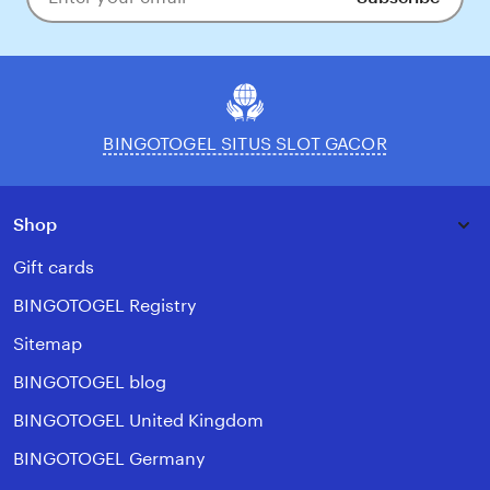
Enter
your
email
BINGOTOGEL SITUS SLOT GACOR
Shop
Gift cards
BINGOTOGEL Registry
Sitemap
BINGOTOGEL blog
BINGOTOGEL United Kingdom
BINGOTOGEL Germany