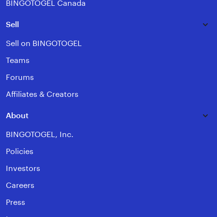
BINGOTOGEL Canada
Sell
Sell on BINGOTOGEL
Teams
Forums
Affiliates & Creators
About
BINGOTOGEL, Inc.
Policies
Investors
Careers
Press