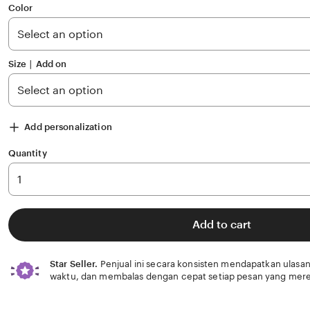
of
Color
5
stars
Size ∣ Add on
Add personalization
Quantity
Add to cart
Star Seller.
Penjual ini secara konsisten mendapatkan ulasan
waktu, dan membalas dengan cepat setiap pesan yang mere