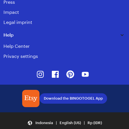
Press
Impact
Legal imprint
Help
Help Center
Privacy settings
Instagram
Facebook
Pinterest
Youtube
Download the BINGOTOGEL App
Indonesia | English (US) | Rp (IDR)