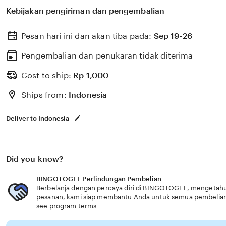
menang hari ini. Tentu BINGOTOGEL menjadi pilihan ya
Kebijakan pengiriman dan pengembalian
meraih kemenangan dengan peluang menang besar di si
terbaik hari ini tahun 2025 minimal deposit 1000 rupiah.
Pesan hari ini dan akan tiba pada:
Sep 19-26
Pengembalian dan penukaran tidak diterima
Cost to ship:
Rp
1,000
Ships from:
Indonesia
Deliver to Indonesia
Did you know?
BINGOTOGEL Perlindungan Pembelian
Berbelanja dengan percaya diri di BINGOTOGEL, mengetahui 
pesanan, kami siap membantu Anda untuk semua pembelia
see program terms