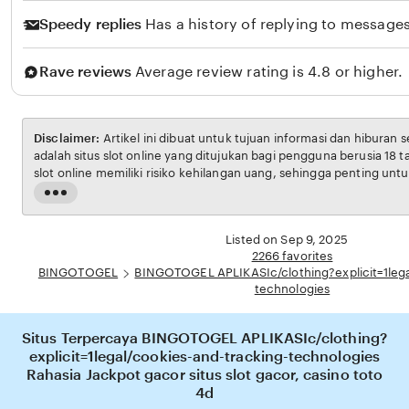
Speedy replies
Has a history of replying to messages
Rave reviews
Average review rating is 4.8 or higher.
Disclaimer:
Artikel ini dibuat untuk tujuan informasi dan hiburan 
adalah situs slot online yang ditujukan bagi pengguna berusia 18 
slot online memiliki risiko kehilangan uang, sehingga penting unt
bertanggung jawab. Penulis tidak menganjurkan pembaca untuk b
Read
penghasilan utama. Semua kemenangan maupun kekalahan sep
the
pada faktor keberuntungan dan manajemen bermain dari masing-m
full
Listed on Sep 9, 2025
description
2266 favorites
BINGOTOGEL
BINGOTOGEL APLIKASIc/clothing?explicit=1lega
technologies
Situs Terpercaya BINGOTOGEL APLIKASIc/clothing?
explicit=1legal/cookies-and-tracking-technologies
Rahasia Jackpot gacor situs slot gacor, casino toto
4d