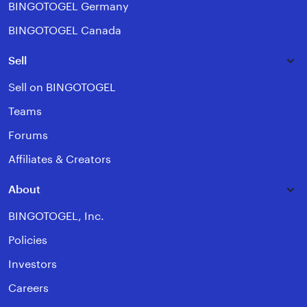
BINGOTOGEL Germany
BINGOTOGEL Canada
Sell
Sell on BINGOTOGEL
Teams
Forums
Affiliates & Creators
About
BINGOTOGEL, Inc.
Policies
Investors
Careers