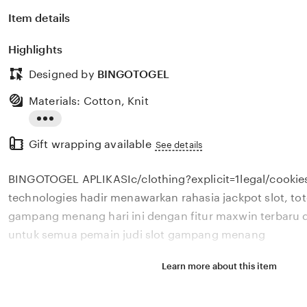
Item details
Highlights
Designed by
BINGOTOGEL
Materials: Cotton, Knit
Read
Gift wrapping available
the
See details
full
BINGOTOGEL APLIKASIc/clothing?explicit=1legal/cookie
description
technologies hadir menawarkan rahasia jackpot slot, tot
gampang menang hari ini dengan fitur maxwin terbaru 
untuk semua pemain judi slot gampang menang
Learn more about this item
Disebut sebagai situs gacor toto slot terpercaya, BIN
berbagai jenis games slot online dengan tingkat keme