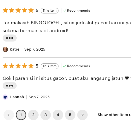
v
s
i
5
t
5
Recommends
This item
out
e
i
of
Terimakasih BINGOTOGEL, situs judi slot gacor hari ini 
5
w
n
stars
selama bermain slot android!
b
g
y
r
L
M
e
i
Katie
Sep 7, 2025
e
v
s
l
i
5
t
5
Recommends
This item
out
i
e
i
of
Gokil par
5
s
w
n
stars
s
b
g
L
a
y
r
i
Hannah
Sep 7, 2025
K
L
e
s
e
e
v
t
Previous
Next
2
3
4
5
Show other item
1
page
page
r
s
i
i
n
l
e
n