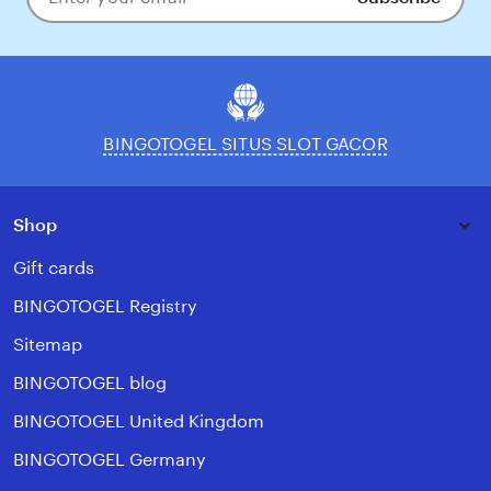
Enter
your
email
BINGOTOGEL SITUS SLOT GACOR
Shop
Gift cards
BINGOTOGEL Registry
Sitemap
BINGOTOGEL blog
BINGOTOGEL United Kingdom
BINGOTOGEL Germany