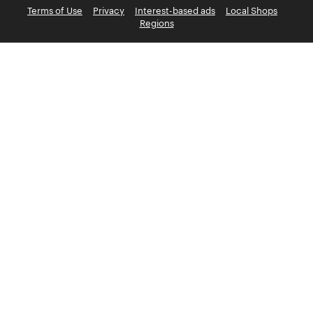
Terms of Use
Privacy
Interest-based ads
Local Shops
Regions