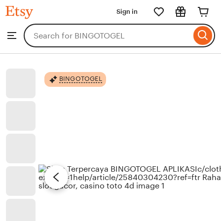
BINGOTOGEL
Sign in
Skip
to
Search
Browse
ontent
for
items
or
shops
BINGOTOGEL