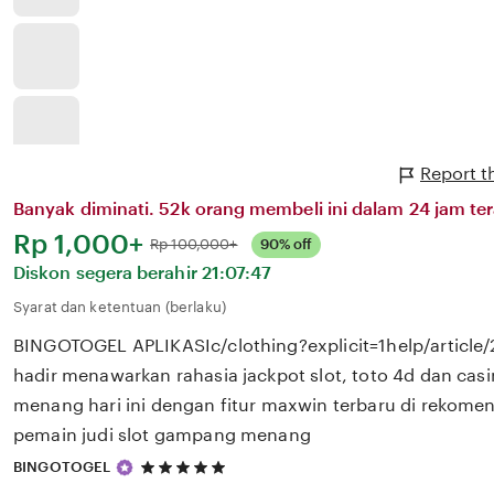
Report t
Banyak diminati. 52k orang membeli ini dalam 24 jam ter
Harga:
Rp 1,000+
Normal:
Rp 100,000+
90% off
Diskon segera berahir
21:07:47
Syarat dan ketentuan (berlaku)
BINGOTOGEL APLIKASIc/clothing?explicit=1help/article
hadir menawarkan rahasia jackpot slot, toto 4d dan ca
menang hari ini dengan fitur maxwin terbaru di rekom
pemain judi slot gampang menang
5
BINGOTOGEL
out