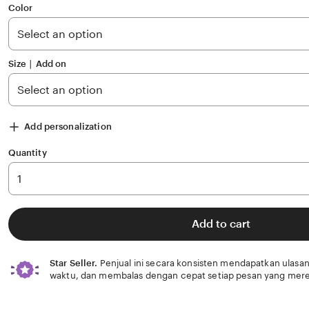
of
Color
5
stars
Size ∣ Add on
Add personalization
Quantity
Add to cart
Star Seller.
Penjual ini secara konsisten mendapatkan ulasan
waktu, dan membalas dengan cepat setiap pesan yang mere