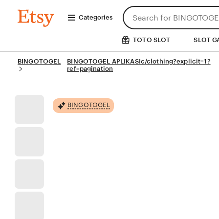
Skip
Search
BINGOTOGEL
to
Categories
for
Content
items
or
TOTO SLOT
SLOT G
shops
BINGOTOGEL
BINGOTOGEL APLIKASIc/clothing?explicit=1?
ref=pagination
BINGOTOGEL