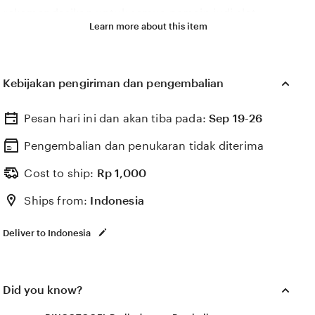
rekomendasikan untuk semua pemain judi slot
Learn more about this item
gampang menang
Disebut sebagai situs gacor toto slot terpercaya,
Kebijakan pengiriman dan pengembalian
BINGOTOGEL menyediakan berbagai jenis games slot
online dengan tingkat kemenangan tinggi gampang
Pesan hari ini dan akan tiba pada:
Sep 19-26
menang hari ini. Tentu BINGOTOGEL menjadi pilihan
yang tepat untuk Anda meraih kemenangan dengan
Pengembalian dan penukaran tidak diterima
peluang menang besar di situs tergacor dan terbaik
Cost to ship:
Rp
1,000
hari ini tahun 2025 minimal deposit 1000 rupiah.
Ships from:
Indonesia
Deliver to Indonesia
Did you know?