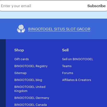
Subscribe
ter
our
ail
BINGOTOGEL SITUS SLOT GACOR
Shop
Sell
Gift cards
Sell on BINGOTOGEL
BINGOTOGEL Registry
Teams
Sitemap
Forums
BINGOTOGEL blog
Affiliates & Creators
BINGOTOGEL United
Kingdom
BINGOTOGEL Germany
BINGOTOGEL Canada