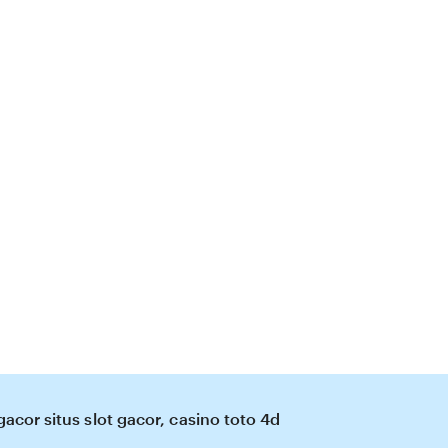
cor situs slot gacor, casino toto 4d