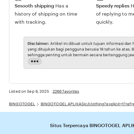
Smooth shipping
Has a
Speedy replies
H
history of shipping on time
of replying to 
with tracking.
quickly.
Disclaimer:
Artikel ini dibuat untuk tujuan informasi dan
yang ditujukan bagi pengguna berusia 18 tahun ke atas. B
sehingga penting untuk bermain secara bertanggung ja
berjudi sebagai sumber penghasilan utama. Semua ke
Read
pada faktor keberuntungan dan manajemen bermain dari
the
full
description
Listed on Sep 9, 2025
2266 favorites
BINGOTOGEL
BINGOTOGEL APLIKASIc/clothing?explicit=1?ref=
Situs Terpercaya BINGOTOGEL APLIKAS