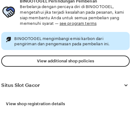
BINGOTOGEL Perlindungan Pembelian
Berbelanja dengan percaya diri di BINGOTOGEL,
mengetahui jika terjadi kesalahan pada pesanan, kami
siap membantu Anda untuk semua pembelian yang
memenuhi syarat —
see program terms
BINGOTOGEL mengimbangi emisi karbon dari
pengiriman dan pengemasan pada pembelian ini.
View additional shop policies
Situs Slot Gacor
View shop registration details