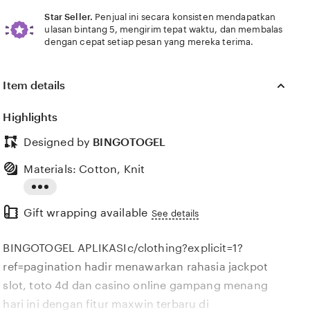
Star Seller.
Penjual ini secara konsisten mendapatkan
ulasan bintang 5, mengirim tepat waktu, dan membalas
dengan cepat setiap pesan yang mereka terima.
Item details
0)
Value (9)
Comfort (8)
Ease of use (2)
Condition (1)
Highlights
Designed by
BINGOTOGEL
Materials: Cotton, Knit
Read
Gift wrapping available
the
See details
full
BINGOTOGEL APLIKASIc/clothing?explicit=1?
description
ref=pagination hadir menawarkan rahasia jackpot
slot, toto 4d dan casino online gampang menang
hari ini dengan fitur maxwin terbaru di