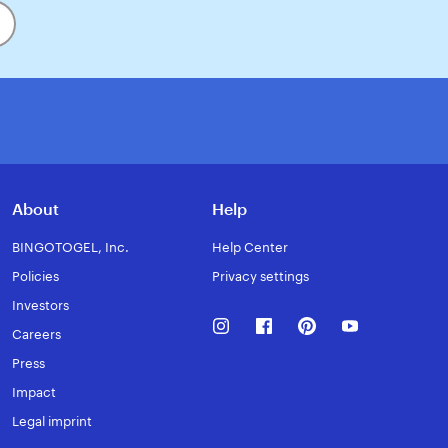
About
Help
BINGOTOGEL, Inc.
Help Center
Policies
Privacy settings
Investors
Instagram
Facebook
Pinterest
Youtube
Careers
Press
Impact
Legal imprint