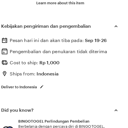
Learn more about this item
Disebut sebagai situs gacor toto slot terpercaya,
BINGOTOGEL menyediakan berbagai jenis games slot
Kebijakan pengiriman dan pengembalian
online dengan tingkat kemenangan tinggi gampang
menang hari ini. Tentu BINGOTOGEL menjadi pilihan
Pesan hari ini dan akan tiba pada:
Sep 19-26
yang tepat untuk Anda meraih kemenangan dengan
peluang menang besar di situs tergacor dan terbaik
Pengembalian dan penukaran tidak diterima
hari ini tahun 2025 minimal deposit 1000 rupiah.
Cost to ship:
Rp
1,000
Ships from:
Indonesia
Deliver to Indonesia
Did you know?
BINGOTOGEL Perlindungan Pembelian
Berbelanja dengan percaya diri di BINGOTOGEL,