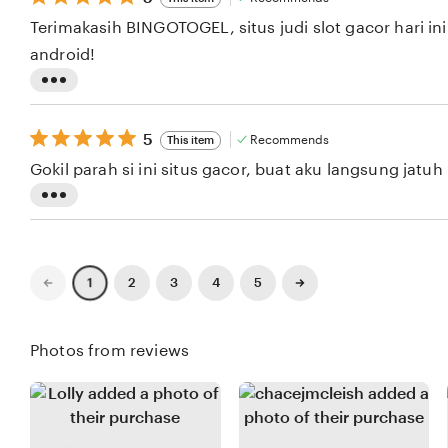
s
out
r
Terimakasih BINGOTOGEL, situs judi slot gacor hari i
of
t
5
e
android!
i
stars
v
n
L
i
g
i
e
5
r
5
Recommends
This item
s
out
w
e
of
t
b
5
v
i
stars
L
y
i
n
i
M
e
g
s
e
w
Previous
Next
r
2
3
4
5
1
t
page
page
l
b
e
i
i
y
v
n
s
Photos from reviews
L
i
g
s
e
e
r
a
s
w
e
K
l
b