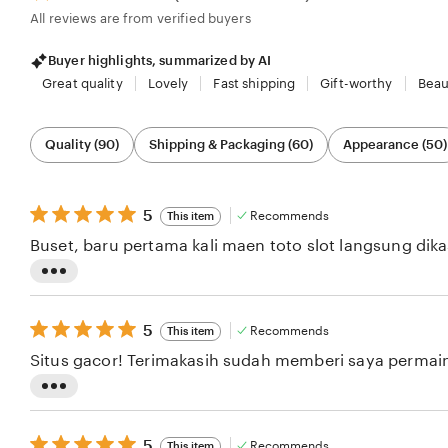
All reviews are from verified buyers
Buyer highlights, summarized by AI
Great quality
Lovely
Fast shipping
Gift-worthy
Beau
Filter
Quality (90)
Shipping & Packaging (60)
Appearance (50)
by
category
5
5
Recommends
This item
out
Buset, baru pertama kali maen toto slot langsung dik
of
5
stars
L
i
5
5
Recommends
This item
s
out
Situs gacor! Terimakasih sudah memberi saya permainan
of
t
5
i
stars
L
n
i
5
g
5
Recommends
This item