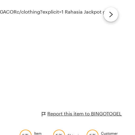
Report this item to BINGOTOGEL
Item
Customer