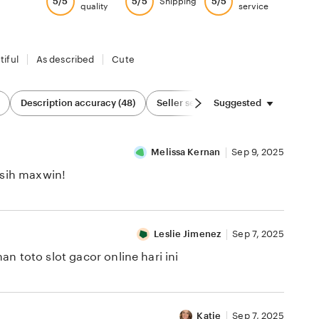
5/5
5/5
5/5
Shipping
quality
service
tiful
As described
Cute
Suggested
Description accuracy (48)
Seller service (19)
Sizing & Fit (1
Melissa Kernan
Sep 9, 2025
asih maxwin!
Leslie Jimenez
Sep 7, 2025
 toto slot gacor online hari ini
Katie
Sep 7, 2025