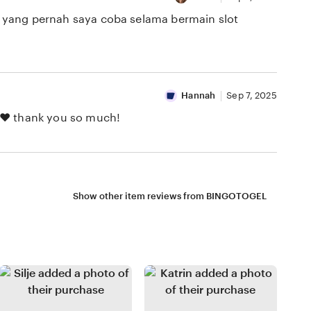
ni yang pernah saya coba selama bermain slot
Hannah
Sep 7, 2025
Gokil parah si ini situs gacor, buat aku langsung jatuh ❤️ thank you so much!
Show other item reviews from BINGOTOGEL