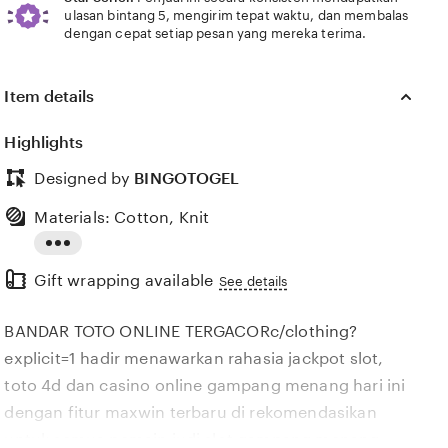
ulasan bintang 5, mengirim tepat waktu, dan membalas
dengan cepat setiap pesan yang mereka terima.
Item details
Highlights
0)
Value (9)
Comfort (8)
Ease of use (2)
Condition (1)
Designed by
BINGOTOGEL
Materials: Cotton, Knit
Read
Gift wrapping available
the
See details
full
BANDAR TOTO ONLINE TERGACORc/clothing?
description
explicit=1 hadir menawarkan rahasia jackpot slot,
toto 4d dan casino online gampang menang hari ini
dengan fitur maxwin terbaru di rekomendasikan
untuk semua pemain judi slot gampang menang