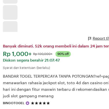
Report t
Banyak diminati. 52k orang membeli ini dalam 24 jam ter
Harga:
Rp 1,000+
Normal:
Rp 100,000+
90% off
Diskon segera berahir
21:07:47
Syarat dan ketentuan (berlaku)
BANDAR TOGEL TERPERCAYA TANPA POTONGAN?ref=pagi
menawarkan rahasia jackpot slot, toto 4d dan casino 
hari ini dengan fitur maxwin terbaru di rekomendasika
judi slot gampang menang
5
BINGOTOGEL
out