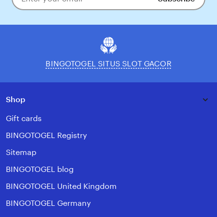
Enter
your
email
BINGOTOGEL SITUS SLOT GACOR
Shop
Gift cards
BINGOTOGEL Registry
Sitemap
BINGOTOGEL blog
BINGOTOGEL United Kingdom
BINGOTOGEL Germany