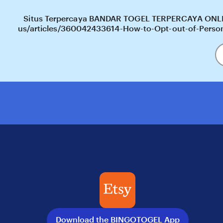
Situs Terpercaya BANDAR TOGEL TERPERCAYA ONLINEe
us/articles/360042433614-How-to-Opt-out-of-Personal
En
y
em
Download the BINGOTOGEL App