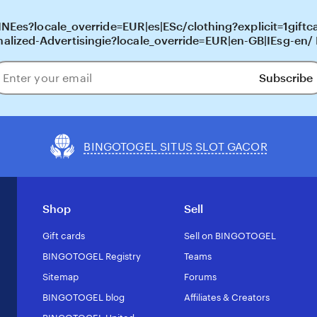
s?locale_override=EUR|es|ESc/clothing?explicit=1giftcar
ized-Advertisingie?locale_override=EUR|en-GB|IEsg-en/ Ra
Subscribe
ter
our
ail
BINGOTOGEL SITUS SLOT GACOR
Shop
Sell
Gift cards
Sell on BINGOTOGEL
BINGOTOGEL Registry
Teams
Sitemap
Forums
BINGOTOGEL blog
Affiliates & Creators