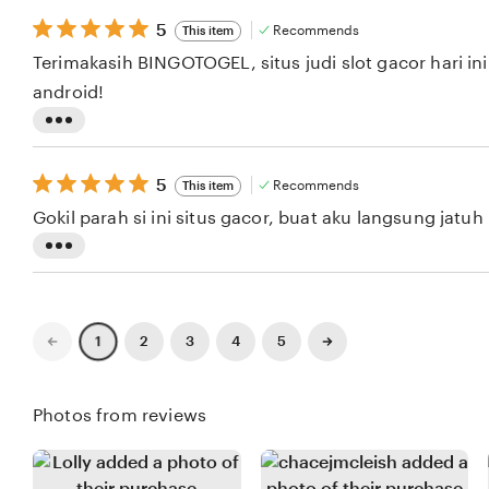
i
5
g
5
Recommends
This item
s
out
r
Terimakasih BINGOTOGEL, situs judi slot gacor hari i
of
t
5
e
android!
i
stars
v
n
L
i
g
i
e
5
r
5
Recommends
This item
s
out
w
e
of
t
b
5
v
i
stars
L
y
i
n
i
M
e
g
s
e
w
Previous
Next
r
2
3
4
5
1
t
page
page
l
b
e
i
i
y
v
n
s
Photos from reviews
L
i
g
s
e
e
r
a
s
w