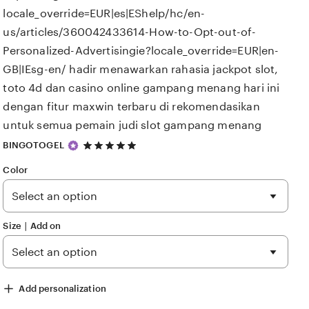
locale_override=EUR|es|EShelp/hc/en-
us/articles/360042433614-How-to-Opt-out-of-
Personalized-Advertisingie?locale_override=EUR|en-
GB|IEsg-en/ hadir menawarkan rahasia jackpot slot,
toto 4d dan casino online gampang menang hari ini
dengan fitur maxwin terbaru di rekomendasikan
untuk semua pemain judi slot gampang menang
5
BINGOTOGEL
out
of
Color
5
stars
Size ∣ Add on
Add personalization