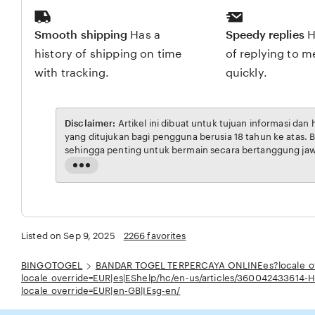
Smooth shipping
Has a
Speedy replies
H
history of shipping on time
of replying to 
with tracking.
quickly.
Disclaimer:
Artikel ini dibuat untuk tujuan informasi dan
yang ditujukan bagi pengguna berusia 18 tahun ke atas. B
sehingga penting untuk bermain secara bertanggung ja
berjudi sebagai sumber penghasilan utama. Semua ke
Read
pada faktor keberuntungan dan manajemen bermain dari
the
full
description
Listed on Sep 9, 2025
2266 favorites
BINGOTOGEL
BANDAR TOGEL TERPERCAYA ONLINEes?locale_overr
locale_override=EUR|es|EShelp/hc/en-us/articles/360042433614-H
locale_override=EUR|en-GB|IEsg-en/