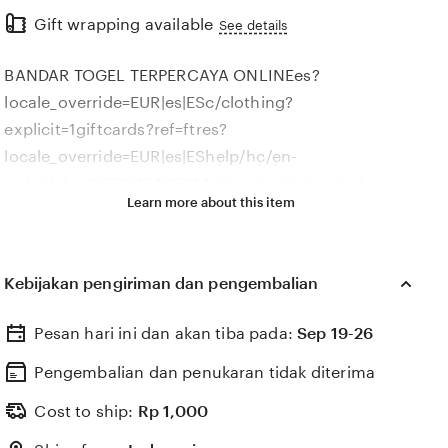
Gift wrapping available
the
See details
full
BANDAR TOGEL TERPERCAYA ONLINEes?
description
locale_override=EUR|es|ESc/clothing?
explicit=1giftcards?ref=ftres?
locale_override=EUR|es|EShelp/hc/en-
us/articles/360042433614-How-to-Opt-out-of-
Learn more about this item
Personalized-Advertisingie?locale_override=EUR|en-
GB|IEabout?ref=ftr hadir menawarkan rahasia jackpot
slot, toto 4d dan casino online gampang menang
Kebijakan pengiriman dan pengembalian
hari ini dengan fitur maxwin terbaru di
rekomendasikan untuk semua pemain judi slot
Pesan hari ini dan akan tiba pada:
Sep 19-26
gampang menang
Pengembalian dan penukaran tidak diterima
Disebut sebagai situs gacor toto slot terpercaya,
Cost to ship:
Rp
1,000
BINGOTOGEL menyediakan berbagai jenis games slot