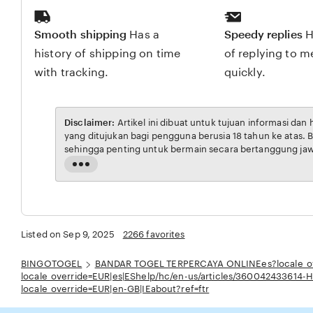
Smooth shipping
Has a
Speedy replies
H
history of shipping on time
of replying to 
with tracking.
quickly.
Disclaimer:
Artikel ini dibuat untuk tujuan informasi dan
yang ditujukan bagi pengguna berusia 18 tahun ke atas. B
sehingga penting untuk bermain secara bertanggung ja
berjudi sebagai sumber penghasilan utama. Semua ke
Read
pada faktor keberuntungan dan manajemen bermain dari
the
full
description
Listed on Sep 9, 2025
2266 favorites
BINGOTOGEL
BANDAR TOGEL TERPERCAYA ONLINEes?locale_overr
locale_override=EUR|es|EShelp/hc/en-us/articles/360042433614-H
locale_override=EUR|en-GB|IEabout?ref=ftr