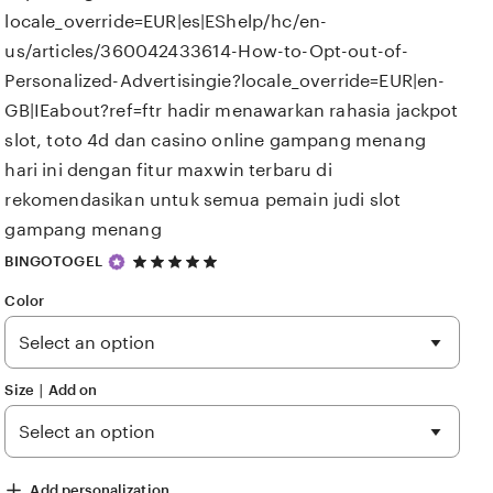
locale_override=EUR|es|EShelp/hc/en-
us/articles/360042433614-How-to-Opt-out-of-
Personalized-Advertisingie?locale_override=EUR|en-
GB|IEabout?ref=ftr hadir menawarkan rahasia jackpot
slot, toto 4d dan casino online gampang menang
hari ini dengan fitur maxwin terbaru di
rekomendasikan untuk semua pemain judi slot
gampang menang
5
BINGOTOGEL
out
of
Color
5
stars
Size ∣ Add on
Add personalization