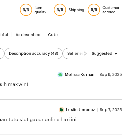
Item
Customer
5/5
5/5
5/5
Shipping
quality
service
tiful
As described
Cute
Suggested
Description accuracy (48)
Seller service (19)
Sizing & Fit (1
Melissa Kernan
Sep 9, 2025
asih maxwin!
Leslie Jimenez
Sep 7, 2025
 toto slot gacor online hari ini