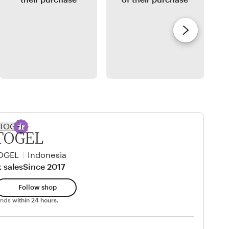
TOGEL
OGEL
|
Indonesia
 sales
Since 2017
Follow shop
ponds
within 24 hours.