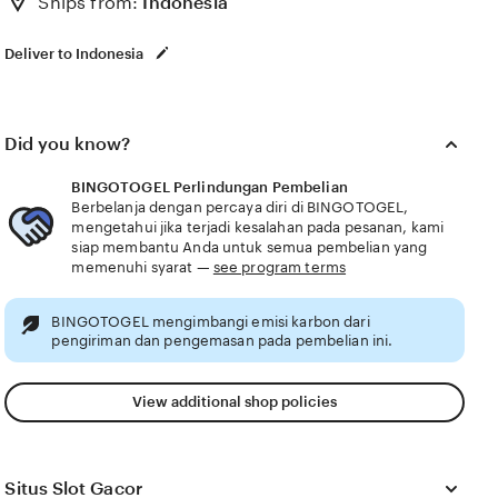
Ships from:
Indonesia
online dengan tingkat kemenangan tinggi gampang
menang hari ini. Tentu BINGOTOGEL menjadi pilihan
Deliver to Indonesia
yang tepat untuk Anda meraih kemenangan dengan
peluang menang besar di situs tergacor dan terbaik
hari ini tahun 2025 minimal deposit 1000 rupiah.
Did you know?
BINGOTOGEL Perlindungan Pembelian
Berbelanja dengan percaya diri di BINGOTOGEL,
mengetahui jika terjadi kesalahan pada pesanan, kami
siap membantu Anda untuk semua pembelian yang
memenuhi syarat —
see program terms
BINGOTOGEL mengimbangi emisi karbon dari
pengiriman dan pengemasan pada pembelian ini.
View additional shop policies
Situs Slot Gacor