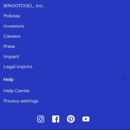
BINGOTOGEL, Inc.
Policies
Investors
Careers
Press
Impact
Legal imprint
Help
Help Center
Privacy settings
Instagram
Facebook
Pinterest
Youtube