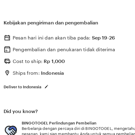
rekomendasikan untuk semua pemain judi slot gampa
Disebut sebagai situs gacor toto slot terpercaya, BIN
Kebijakan pengiriman dan pengembalian
berbagai jenis games slot online dengan tingkat keme
menang hari ini. Tentu BINGOTOGEL menjadi pilihan ya
Pesan hari ini dan akan tiba pada:
Sep 19-26
meraih kemenangan dengan peluang menang besar di si
terbaik hari ini tahun 2025 minimal deposit 1000 rupiah.
Pengembalian dan penukaran tidak diterima
Cost to ship:
Rp
1,000
Ships from:
Indonesia
Deliver to Indonesia
Did you know?
BINGOTOGEL Perlindungan Pembelian
Berbelanja dengan percaya diri di BINGOTOGEL, mengetahui 
pesanan, kami siap membantu Anda untuk semua pembelia