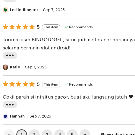
r
L
e
i
Leslie Jimenez
Sep 7, 2025
v
s
i
5
t
5
Recommends
This item
out
e
i
of
Terimakasih BINGOTOGEL, situs judi slot gacor hari ini 
5
w
n
stars
selama bermain slot android!
b
g
y
r
L
M
e
i
Katie
Sep 7, 2025
e
v
s
l
i
5
t
5
Recommends
This item
out
i
e
i
of
Gokil par
5
s
w
n
stars
s
b
g
L
a
y
r
i
Hannah
Sep 7, 2025
K
L
e
s
e
e
v
t
Previous
Next
2
3
4
5
Show other item
1