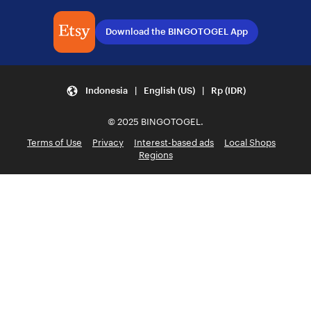
Download the BINGOTOGEL App
Indonesia | English (US) | Rp (IDR)
© 2025 BINGOTOGEL.
Terms of Use
Privacy
Interest-based ads
Local Shops
Regions