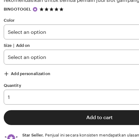
rekomendasikan untuk semua pemain judi slot gampa
5
BINGOTOGEL
out
of
Color
5
stars
Size ∣ Add on
Add personalization
Quantity
Add to cart
Star Seller.
Penjual ini secara konsisten mendapatkan ulasan