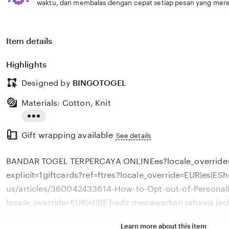
waktu, dan membalas dengan cepat setiap pesan yang mere
Item details
Highlights
Designed by
BINGOTOGEL
Materials: Cotton, Knit
Read
Gift wrapping available
the
See details
full
BANDAR TOGEL TERPERCAYA ONLINEes?locale_override=
description
explicit=1giftcards?ref=ftres?locale_override=EUR|es|ES
us/articles/360042433614-How-to-Opt-out-of-Personal
locale_override=EUR|nl|BE hadir menawarkan rahasia jack
casino online gampang menang hari ini dengan fitur ma
Learn more about this item