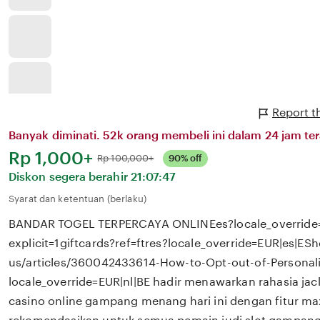
Report t
Banyak diminati. 52k orang membeli ini dalam 24 jam ter
Harga:
Rp 1,000+
Normal:
Rp 100,000+
90% off
Diskon segera berahir
21:07:47
Syarat dan ketentuan (berlaku)
BANDAR TOGEL TERPERCAYA ONLINEes?locale_override=
explicit=1giftcards?ref=ftres?locale_override=EUR|es|ES
us/articles/360042433614-How-to-Opt-out-of-Personal
locale_override=EUR|nl|BE hadir menawarkan rahasia jack
casino online gampang menang hari ini dengan fitur ma