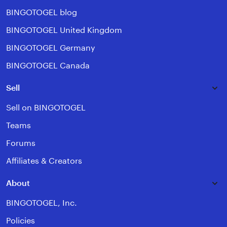
BINGOTOGEL blog
BINGOTOGEL United Kingdom
BINGOTOGEL Germany
BINGOTOGEL Canada
Sell
Sell on BINGOTOGEL
Teams
Forums
Affiliates & Creators
About
BINGOTOGEL, Inc.
Policies