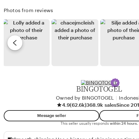
n
l
e
n
Photos from reviews
a
i
w
g
n
e
b
r
J
y
e
i
K
v
m
a
i
e
t
e
n
i
w
e
e
b
z
y
BINGOTOGEL
H
Owned by BINGOTOGEL
|
Indones
a
4.9
(62.6k)
368.9k sales
Since 20
n
n
Message seller
F
a
This seller usually responds
within 24 hours.
h