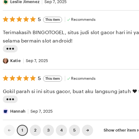
e
i
Leslie Jimenez
Sep 7, 2025
v
s
i
5
t
5
Recommends
This item
out
e
i
of
Terimakasih BINGOTOGEL, situs judi slot gacor hari ini 
5
w
n
stars
selama bermain slot android!
b
g
y
r
L
M
e
i
Katie
Sep 7, 2025
e
v
s
l
i
5
t
5
Recommends
This item
out
i
e
i
of
Gokil par
5
s
w
n
stars
s
b
g
L
a
y
r
i
Hannah
Sep 7, 2025
K
L
e
s
e
e
v
t
Previous
Next
2
3
4
5
Show other item
1
page
page
r
s
i
i