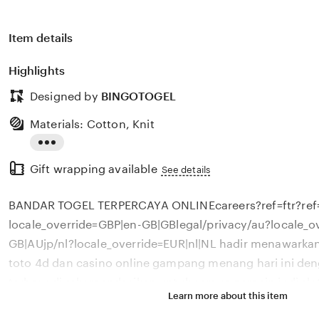
Item details
Highlights
Designed by
BINGOTOGEL
Materials: Cotton, Knit
Read
Gift wrapping available
the
See details
full
BANDAR TOGEL TERPERCAYA ONLINEcareers?ref=ftr?ref
description
locale_override=GBP|en-GB|GBlegal/privacy/au?locale_o
GB|AUjp/nl?locale_override=EUR|nl|NL hadir menawarkan 
toto 4d dan casino online gampang menang hari ini den
terbaru di rekomendasikan untuk semua pemain judi s
Learn more about this item