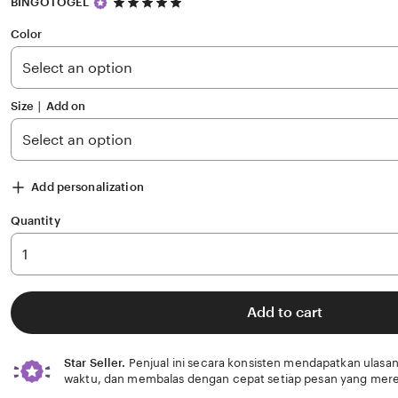
5
BINGOTOGEL
out
of
Color
5
stars
Size ∣ Add on
Add personalization
Quantity
Add to cart
Star Seller.
Penjual ini secara konsisten mendapatkan ulasan
waktu, dan membalas dengan cepat setiap pesan yang mere