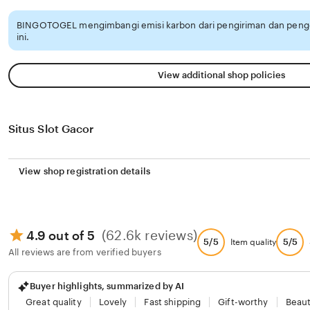
BINGOTOGEL mengimbangi emisi karbon dari pengiriman dan pen
ini.
View additional shop policies
Situs Slot Gacor
View shop registration details
(62.6k reviews)
4.9 out of 5
5/5
5/5
Item quality
All reviews are from verified buyers
Buyer highlights, summarized by AI
Great quality
Lovely
Fast shipping
Gift-worthy
Beaut