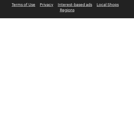
Terms of Use
Privacy
Interest-based ads
Local Shops
Regions