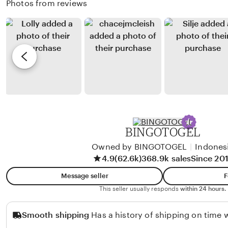
Photos from reviews
a
i
w
g
n
e
b
r
J
y
e
i
K
v
m
a
i
e
t
e
n
i
w
e
e
b
z
y
BINGOTOGEL
H
Owned by BINGOTOGEL
|
Indones
a
4.9
(62.6k)
368.9k sales
Since 20
n
n
Message seller
F
a
This seller usually responds
within 24 hours.
h
Smooth shipping
Has a history of shipping on time w