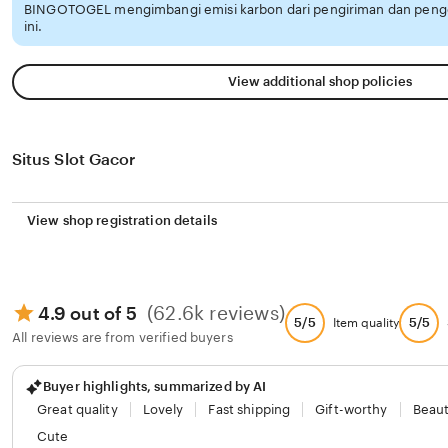
BINGOTOGEL mengimbangi emisi karbon dari pengiriman dan pen
ini.
View additional shop policies
Situs Slot Gacor
View shop registration details
(62.6k reviews)
4.9 out of 5
5/5
5/5
Item quality
All reviews are from verified buyers
Buyer highlights, summarized by AI
Great quality
Lovely
Fast shipping
Gift-worthy
Beaut
Cute