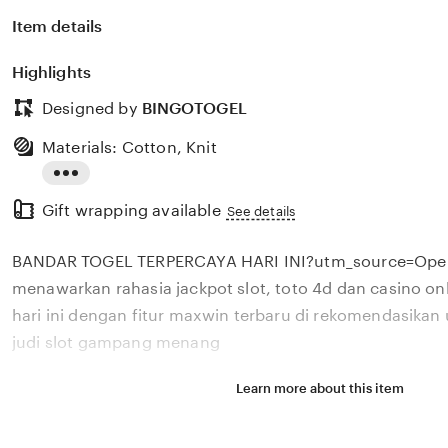
Item details
Highlights
Designed by
BINGOTOGEL
Materials: Cotton, Knit
Read
Gift wrapping available
the
See details
full
BANDAR TOGEL TERPERCAYA HARI INI?utm_source=Ope
description
menawarkan rahasia jackpot slot, toto 4d dan casino 
hari ini dengan fitur maxwin terbaru di rekomendasika
judi slot gampang menang
Learn more about this item
Disebut sebagai situs gacor toto slot terpercaya, BIN
berbagai jenis games slot online dengan tingkat keme