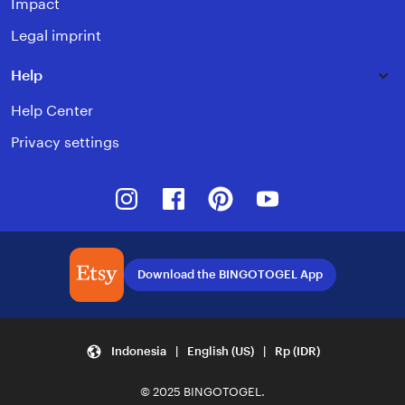
Impact
Legal imprint
Help
Help Center
Privacy settings
Instagram
Facebook
Pinterest
Youtube
Download the BINGOTOGEL App
Indonesia | English (US) | Rp (IDR)
© 2025 BINGOTOGEL.