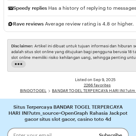
Speedy replies
Has a history of replying to messages
Rave reviews
Average review rating is 4.8 or higher.
Disclaimer:
Artikel ini dibuat untuk tujuan informasi dan hiburan 
adalah situs slot online yang ditujukan bagi pengguna berusia 18 
slot online memiliki risiko kehilangan uang, sehingga penting unt
bertanggung jawab. Penulis tidak menganjurkan pembaca untuk b
Read
penghasilan utama. Semua kemenangan maupun kekalahan sep
the
pada faktor keberuntungan dan manajemen bermain dari masing-m
full
Listed on Sep 9, 2025
description
2266 favorites
BINGOTOGEL
BANDAR TOGEL TERPERCAYA HARI INI?utm
Situs Terpercaya BANDAR TOGEL TERPERCAYA
HARI INI?utm_source=OpenGraph Rahasia Jackpot
gacor situs slot gacor, casino toto 4d
Subscribe