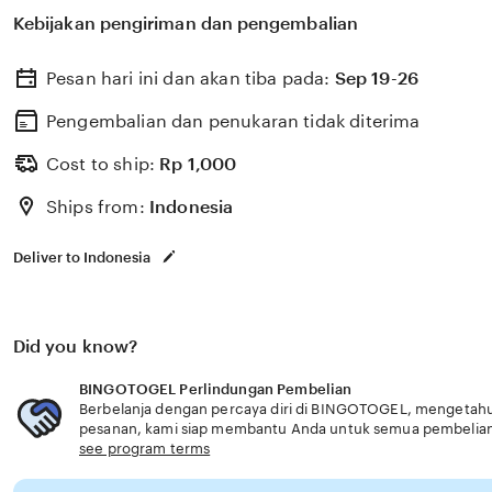
menang hari ini. Tentu BINGOTOGEL menjadi pilihan ya
Kebijakan pengiriman dan pengembalian
meraih kemenangan dengan peluang menang besar di si
terbaik hari ini tahun 2025 minimal deposit 1000 rupiah.
Pesan hari ini dan akan tiba pada:
Sep 19-26
Pengembalian dan penukaran tidak diterima
Cost to ship:
Rp
1,000
Ships from:
Indonesia
Deliver to Indonesia
Did you know?
BINGOTOGEL Perlindungan Pembelian
Berbelanja dengan percaya diri di BINGOTOGEL, mengetahui 
pesanan, kami siap membantu Anda untuk semua pembelia
see program terms