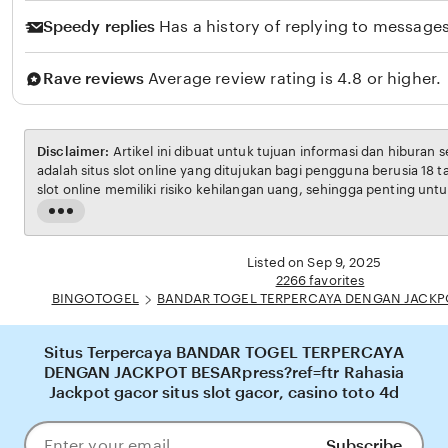
Speedy replies
Has a history of replying to messages
Rave reviews
Average review rating is 4.8 or higher.
Disclaimer:
Artikel ini dibuat untuk tujuan informasi dan hiburan 
adalah situs slot online yang ditujukan bagi pengguna berusia 18 
slot online memiliki risiko kehilangan uang, sehingga penting unt
bertanggung jawab. Penulis tidak menganjurkan pembaca untuk b
Read
penghasilan utama. Semua kemenangan maupun kekalahan sep
the
pada faktor keberuntungan dan manajemen bermain dari masing-m
full
Listed on Sep 9, 2025
description
2266 favorites
BINGOTOGEL
BANDAR TOGEL TERPERCAYA DENGAN JACKPOT
Situs Terpercaya BANDAR TOGEL TERPERCAYA
DENGAN JACKPOT BESARpress?ref=ftr Rahasia
Jackpot gacor situs slot gacor, casino toto 4d
Subscribe