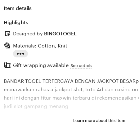
Item details
Highlights
Designed by
BINGOTOGEL
Materials: Cotton, Knit
Read
Gift wrapping available
the
See details
full
BANDAR TOGEL TERPERCAYA DENGAN JACKPOT BESARpres
description
menawarkan rahasia jackpot slot, toto 4d dan casino 
hari ini dengan fitur maxwin terbaru di rekomendasika
judi slot gampang menang
Learn more about this item
Disebut sebagai situs gacor toto slot terpercaya, BIN
berbagai jenis games slot online dengan tingkat keme