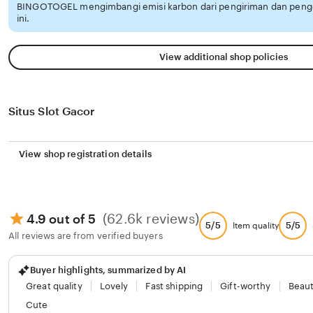
BINGOTOGEL mengimbangi emisi karbon dari pengiriman dan pen
ini.
View additional shop policies
Situs Slot Gacor
View shop registration details
(62.6k reviews)
4.9 out of 5
5/5
5/5
Item quality
All reviews are from verified buyers
Buyer highlights, summarized by AI
Great quality
Lovely
Fast shipping
Gift-worthy
Beaut
Cute