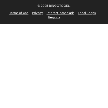
© 2025 BINGOTOGEL.
Terms of Use
Privacy
Interest-based ads
Local Shops
Regions