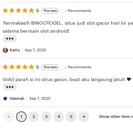
v
s
i
5
t
5
Recommends
This item
out
e
i
of
Terimakasih BINGOTOGEL, situs judi slot gacor hari ini 
5
w
n
stars
selama bermain slot android!
b
g
y
r
L
M
e
i
Katie
Sep 7, 2025
e
v
s
l
i
5
t
5
Recommends
This item
out
i
e
i
of
Gokil par
5
s
w
n
stars
s
b
g
L
a
y
r
i
Hannah
Sep 7, 2025
K
L
e
s
e
e
v
t
Previous
Next
2
3
4
5
Show other item
1
page
page
r
s
i
i
n
l
e
n