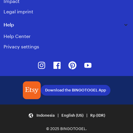
Impact
Legal imprint
Help
Help Center
Privacy settings
Instagram
Facebook
Pinterest
Youtube
Download the BINGOTOGEL App
Indonesia | English (US) | Rp (IDR)
© 2025 BINGOTOGEL.