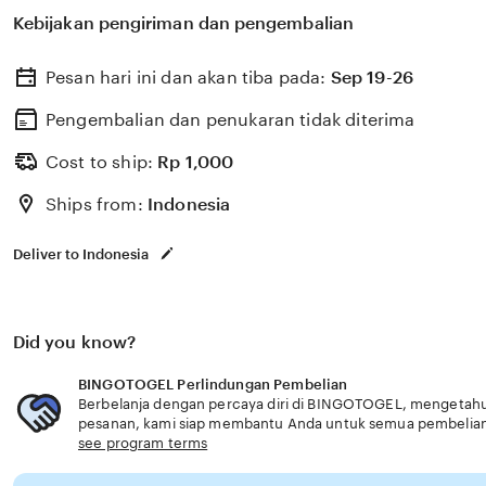
menang hari ini. Tentu BINGOTOGEL menjadi pilihan ya
Kebijakan pengiriman dan pengembalian
meraih kemenangan dengan peluang menang besar di si
terbaik hari ini tahun 2025 minimal deposit 1000 rupiah.
Pesan hari ini dan akan tiba pada:
Sep 19-26
Pengembalian dan penukaran tidak diterima
Cost to ship:
Rp
1,000
Ships from:
Indonesia
Deliver to Indonesia
Did you know?
BINGOTOGEL Perlindungan Pembelian
Berbelanja dengan percaya diri di BINGOTOGEL, mengetahui 
pesanan, kami siap membantu Anda untuk semua pembelia
see program terms