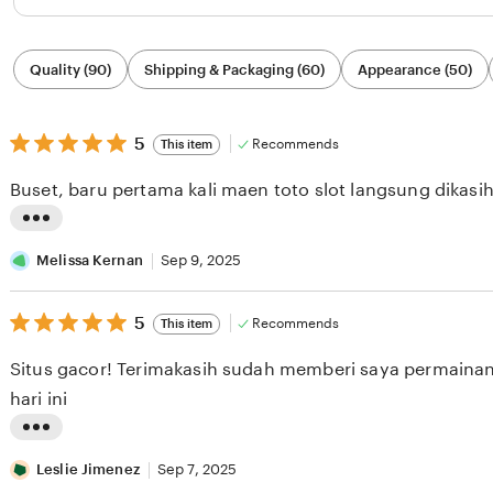
Filter
Quality (90)
Shipping & Packaging (60)
Appearance (50)
by
category
5
5
Recommends
This item
out
of
Buset, baru pertama kali maen toto slot langsung dikasi
5
stars
L
i
Melissa Kernan
Sep 9, 2025
s
5
t
5
Recommends
This item
out
i
of
Situs gacor! Terimakasih sudah memberi saya permainan 
5
n
stars
hari ini
g
r
L
e
i
Leslie Jimenez
Sep 7, 2025