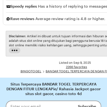
Speedy replies
Has a history of replying to messages
Rave reviews
Average review rating is 4.8 or higher.
Disclaimer:
Artikel ini dibuat untuk tujuan informasi dan hiburan 
adalah situs slot online yang ditujukan bagi pengguna berusia 18 
slot online memiliki risiko kehilangan uang, sehingga penting unt
bertanggung jawab. Penulis tidak menganjurkan pembaca untuk b
Read
penghasilan utama. Semua kemenangan maupun kekalahan sep
the
pada faktor keberuntungan dan manajemen bermain dari masing-m
full
Listed on Sep 9, 2025
description
2266 favorites
BINGOTOGEL
BANDAR TOGEL TERPERCAYA DENGAN FI
Situs Terpercaya BANDAR TOGEL TERPERCAYA
DENGAN FITUR LENGKAPie/ Rahasia Jackpot gacor
situs slot gacor, casino toto 4d
Subscribe