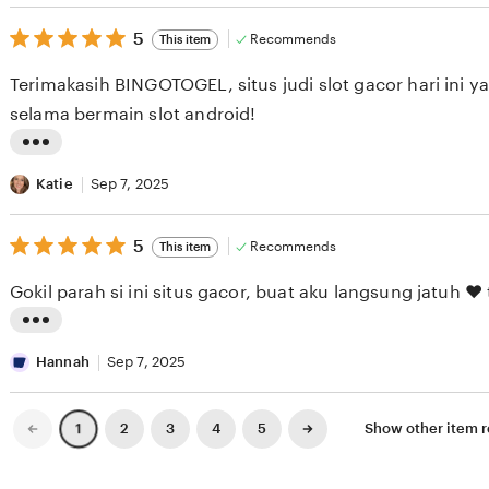
v
s
i
5
t
5
Recommends
This item
out
e
i
of
Terimakasih BINGOTOGEL, situs judi slot gacor hari ini 
5
w
n
stars
selama bermain slot android!
b
g
y
r
L
M
e
i
Katie
Sep 7, 2025
e
v
s
l
i
5
t
5
Recommends
This item
out
i
e
i
of
Gokil par
5
s
w
n
stars
s
b
g
L
a
y
r
i
Hannah
Sep 7, 2025
K
L
e
s
e
e
v
t
Previous
Next
2
3
4
5
Show other item
1
page
page
r
s
i
i
n
l
e
n