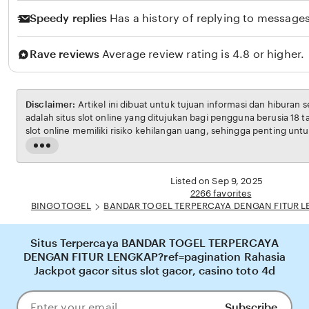
Speedy replies
Has a history of replying to messages
Rave reviews
Average review rating is 4.8 or higher.
Disclaimer:
Artikel ini dibuat untuk tujuan informasi dan hiburan 
adalah situs slot online yang ditujukan bagi pengguna berusia 18 
slot online memiliki risiko kehilangan uang, sehingga penting unt
bertanggung jawab. Penulis tidak menganjurkan pembaca untuk b
Read
penghasilan utama. Semua kemenangan maupun kekalahan sep
the
pada faktor keberuntungan dan manajemen bermain dari masing-m
full
Listed on Sep 9, 2025
description
2266 favorites
BINGOTOGEL
BANDAR TOGEL TERPERCAYA DENGAN FITUR LE
Situs Terpercaya BANDAR TOGEL TERPERCAYA
DENGAN FITUR LENGKAP?ref=pagination Rahasia
Jackpot gacor situs slot gacor, casino toto 4d
Subscribe