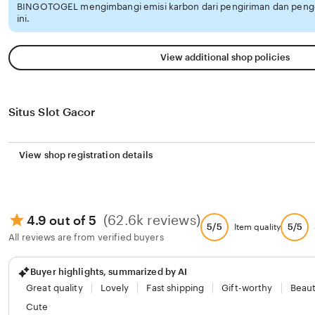
BINGOTOGEL mengimbangi emisi karbon dari pengiriman dan pen
ini.
View additional shop policies
Situs Slot Gacor
View shop registration details
(62.6k reviews)
4.9 out of 5
5/5
5/5
Item quality
All reviews are from verified buyers
Buyer highlights, summarized by AI
Great quality
Lovely
Fast shipping
Gift-worthy
Beaut
Cute