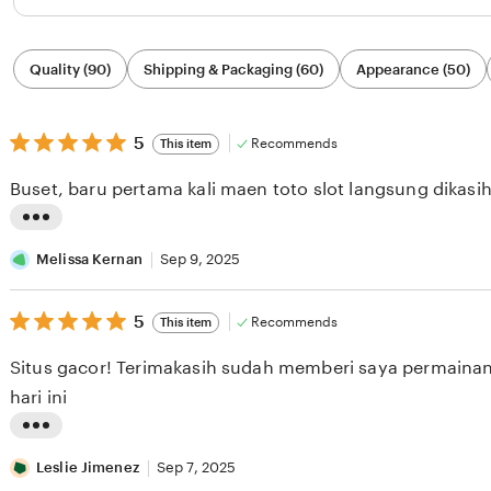
Filter
Quality (90)
Shipping & Packaging (60)
Appearance (50)
by
category
5
5
Recommends
This item
out
of
Buset, baru pertama kali maen toto slot langsung dikasi
5
stars
L
i
Melissa Kernan
Sep 9, 2025
s
5
t
5
Recommends
This item
out
i
of
Situs gacor! Terimakasih sudah memberi saya permainan 
5
n
stars
hari ini
g
r
L
e
i
Leslie Jimenez
Sep 7, 2025