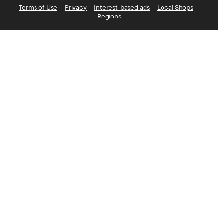
Terms of Use
Privacy
Interest-based ads
Local Shops
Regions