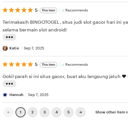
v
s
i
5
t
5
Recommends
This item
out
e
i
of
Terimakasih BINGOTOGEL, situs judi slot gacor hari ini 
5
w
n
stars
selama bermain slot android!
b
g
y
r
L
M
e
i
Katie
Sep 7, 2025
e
v
s
l
i
5
t
5
Recommends
This item
out
i
e
i
of
Gokil par
5
s
w
n
stars
s
b
g
L
a
y
r
i
Hannah
Sep 7, 2025
K
L
e
s
e
e
v
t
Previous
Next
2
3
4
5
Show other item
1
page
page
r
s
i
i
n
l
e
n