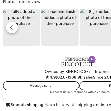
Photos from reviews
a
i
w
g
n
e
b
r
J
y
e
i
K
v
m
a
i
e
t
e
n
i
w
e
e
b
z
y
BINGOTOGEL
H
Owned by BINGOTOGEL
|
Indones
a
4.9
(62.6k)
368.9k sales
Since 20
n
n
Message seller
F
a
This seller usually responds
within 24 hours.
h
Smooth shipping
Has a history of shipping on time w