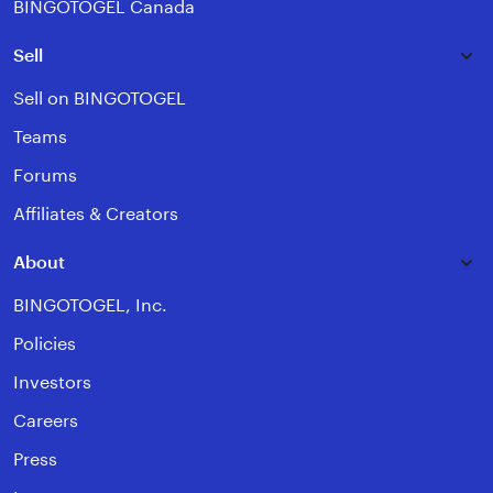
BINGOTOGEL Canada
Sell
Sell on BINGOTOGEL
Teams
Forums
Affiliates & Creators
About
BINGOTOGEL, Inc.
Policies
Investors
Careers
Press