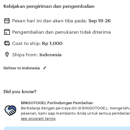
menang hari ini. Tentu BINGOTOGEL menjadi pilihan ya
Kebijakan pengiriman dan pengembalian
meraih kemenangan dengan peluang menang besar di si
terbaik hari ini tahun 2025 minimal deposit 1000 rupiah.
Pesan hari ini dan akan tiba pada:
Sep 19-26
Pengembalian dan penukaran tidak diterima
Cost to ship:
Rp
1,000
Ships from:
Indonesia
Deliver to Indonesia
Did you know?
BINGOTOGEL Perlindungan Pembelian
Berbelanja dengan percaya diri di BINGOTOGEL, mengetahui 
pesanan, kami siap membantu Anda untuk semua pembelia
see program terms