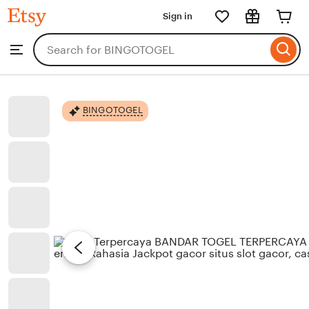
BINGOTOGEL
Sign in
Skip
to
Search
Browse
ontent
for
items
or
shops
BINGOTOGEL