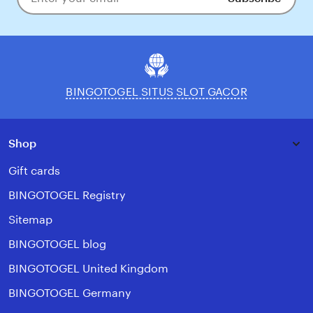
Enter
your
email
BINGOTOGEL SITUS SLOT GACOR
Shop
Gift cards
BINGOTOGEL Registry
Sitemap
BINGOTOGEL blog
BINGOTOGEL United Kingdom
BINGOTOGEL Germany