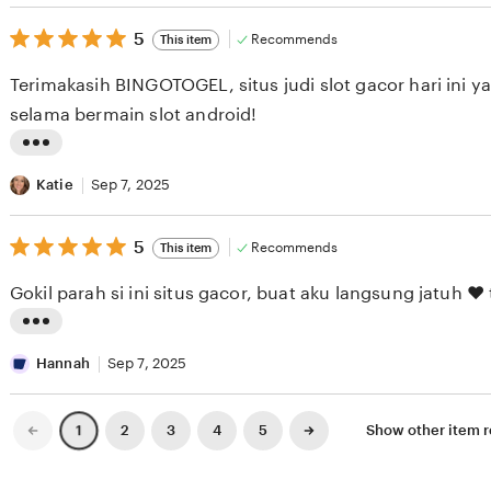
v
s
i
5
t
5
Recommends
This item
out
e
i
of
Terimakasih BINGOTOGEL, situs judi slot gacor hari ini 
5
w
n
stars
selama bermain slot android!
b
g
y
r
L
M
e
i
Katie
Sep 7, 2025
e
v
s
l
i
5
t
5
Recommends
This item
out
i
e
i
of
Gokil par
5
s
w
n
stars
s
b
g
L
a
y
r
i
Hannah
Sep 7, 2025
K
L
e
s
e
e
v
t
Previous
Next
2
3
4
5
Show other item
1
page
page
r
s
i
i
n
l
e
n