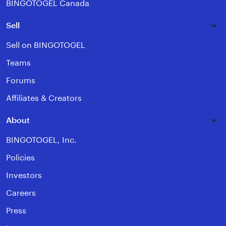
BINGOTOGEL Canada
Sell
Sell on BINGOTOGEL
Teams
Forums
Affiliates & Creators
About
BINGOTOGEL, Inc.
Policies
Investors
Careers
Press