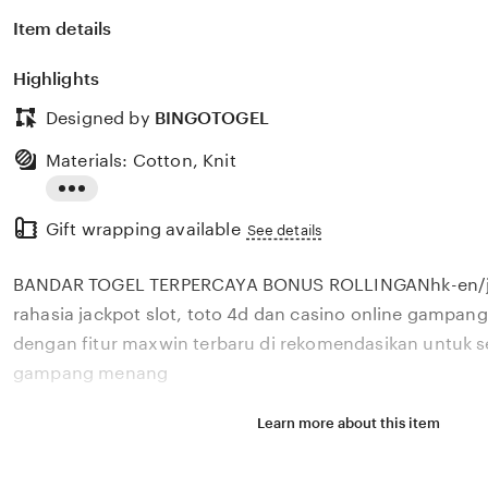
Item details
Highlights
Designed by
BINGOTOGEL
Materials: Cotton, Knit
Read
Gift wrapping available
the
See details
full
BANDAR TOGEL TERPERCAYA BONUS ROLLINGANhk-en/j
description
rahasia jackpot slot, toto 4d dan casino online gampang
dengan fitur maxwin terbaru di rekomendasikan untuk s
gampang menang
Learn more about this item
Disebut sebagai situs gacor toto slot terpercaya, BIN
berbagai jenis games slot online dengan tingkat keme