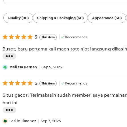
Filter
Quality (90)
Shipping & Packaging (60)
Appearance (50)
by
category
5
5
Recommends
This item
out
of
Buset, baru pertama kali maen toto slot langsung dikasi
5
stars
L
i
Melissa Kernan
Sep 9, 2025
s
5
t
5
Recommends
This item
out
i
of
Situs gacor! Terimakasih sudah memberi saya permainan 
5
n
stars
hari ini
g
r
L
e
i
Leslie Jimenez
Sep 7, 2025