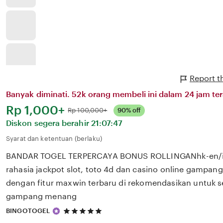
Report t
Banyak diminati. 52k orang membeli ini dalam 24 jam ter
Harga:
Rp 1,000+
Normal:
Rp 100,000+
90% off
Diskon segera berahir
21:07:47
Syarat dan ketentuan (berlaku)
BANDAR TOGEL TERPERCAYA BONUS ROLLINGANhk-en/ie
rahasia jackpot slot, toto 4d dan casino online gampang
dengan fitur maxwin terbaru di rekomendasikan untuk s
gampang menang
5
BINGOTOGEL
out