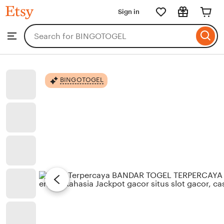
BINGOTOGEL
Sign in
Skip
to
Search
Browse
ontent
for
items
or
shops
BINGOTOGEL