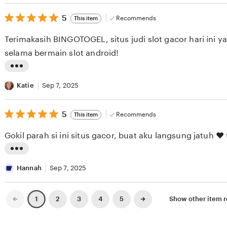
v
s
i
5
t
5
Recommends
This item
out
e
i
of
Terimakasih BINGOTOGEL, situs judi slot gacor hari ini 
5
w
n
stars
selama bermain slot android!
b
g
y
r
L
M
e
i
Katie
Sep 7, 2025
e
v
s
l
i
5
t
5
Recommends
This item
out
i
e
i
of
Gokil par
5
s
w
n
stars
s
b
g
L
a
y
r
i
Hannah
Sep 7, 2025
K
L
e
s
e
e
v
t
Previous
Next
2
3
4
5
Show other item
1
page
page
r
s
i
i
n
l
e
n