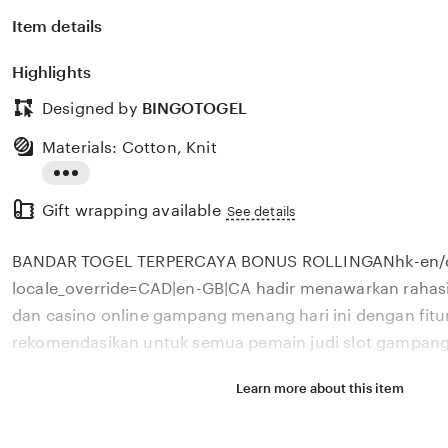
Item details
Highlights
Designed by
BINGOTOGEL
Materials: Cotton, Knit
Read
Gift wrapping available
the
See details
full
BANDAR TOGEL TERPERCAYA BONUS ROLLINGANhk-en/
description
locale_override=CAD|en-GB|CA hadir menawarkan rahasia
dan casino online gampang menang hari ini dengan fitu
rekomendasikan untuk semua pemain judi slot gampa
Learn more about this item
Disebut sebagai situs gacor toto slot terpercaya, BIN
berbagai jenis games slot online dengan tingkat keme