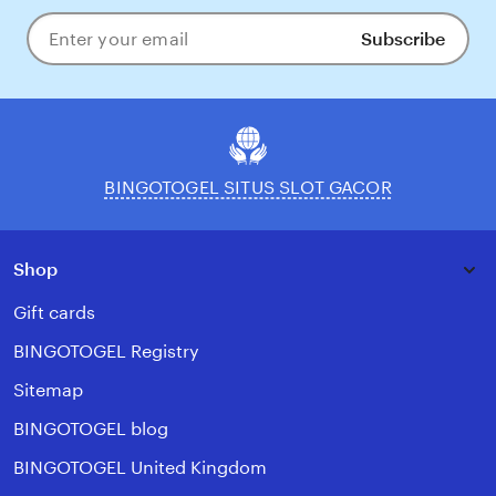
Subscribe
Enter
your
email
BINGOTOGEL SITUS SLOT GACOR
Shop
Gift cards
BINGOTOGEL Registry
Sitemap
BINGOTOGEL blog
BINGOTOGEL United Kingdom