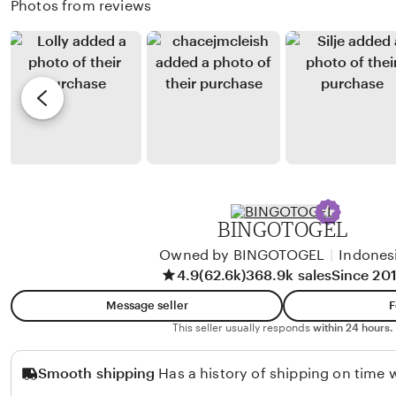
Photos from reviews
a
i
w
g
n
e
b
r
J
y
e
i
K
v
m
a
i
e
t
e
n
i
w
e
e
b
z
y
BINGOTOGEL
H
Owned by BINGOTOGEL
|
Indones
a
4.9
(62.6k)
368.9k sales
Since 20
n
n
Message seller
F
a
This seller usually responds
within 24 hours.
h
Smooth shipping
Has a history of shipping on time w