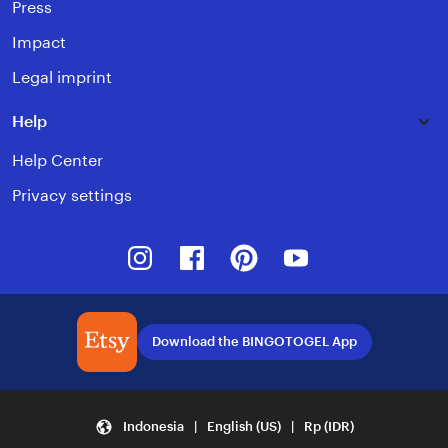
Press
Impact
Legal imprint
Help
Help Center
Privacy settings
Instagram
Facebook
Pinterest
Youtube
Download the BINGOTOGEL App
Indonesia | English (US) | Rp (IDR)