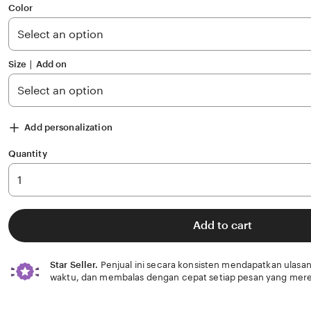
of
Color
5
stars
Size ∣ Add on
Add personalization
Quantity
Add to cart
Star Seller.
Penjual ini secara konsisten mendapatkan ulasan
waktu, dan membalas dengan cepat setiap pesan yang mere