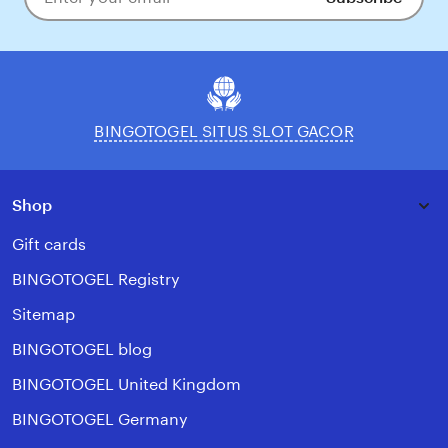
Enter
your
email
BINGOTOGEL SITUS SLOT GACOR
Shop
Gift cards
BINGOTOGEL Registry
Sitemap
BINGOTOGEL blog
BINGOTOGEL United Kingdom
BINGOTOGEL Germany