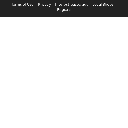
Terms of Use
Privacy
Interest-based ads
Local Shops
Regions