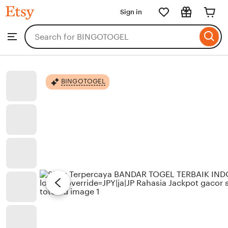
BINGOTOGEL
Sign in
Skip
to
Search
Browse
ontent
for
items
or
shops
BINGOTOGEL