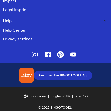
Impact
Legal imprint
Help
Help Center
Privacy settings
Instagram
Facebook
Pinterest
Youtube
Download the BINGOTOGEL App
Indonesia | English (US) | Rp (IDR)
© 2025 BINGOTOGEL.