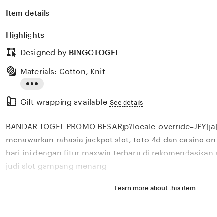
Item details
Highlights
Designed by
BINGOTOGEL
Materials: Cotton, Knit
Read
Gift wrapping available
the
See details
full
BANDAR TOGEL PROMO BESARjp?locale_override=JPY|ja|JP
description
menawarkan rahasia jackpot slot, toto 4d dan casino 
hari ini dengan fitur maxwin terbaru di rekomendasika
judi slot gampang menang
Learn more about this item
Disebut sebagai situs gacor toto slot terpercaya, BIN
berbagai jenis games slot online dengan tingkat keme