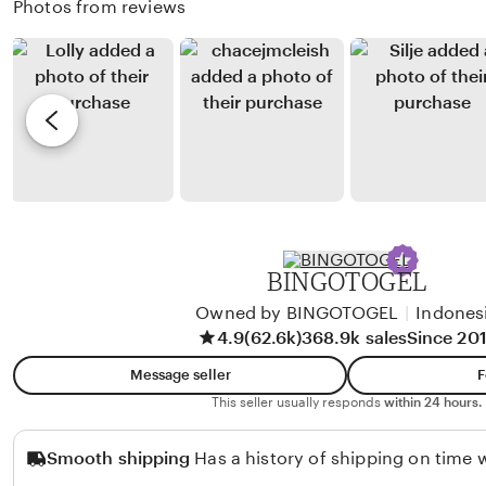
Photos from reviews
a
i
w
g
n
e
b
r
J
y
e
i
K
v
m
a
i
e
t
e
n
i
w
e
e
b
z
y
BINGOTOGEL
H
Owned by BINGOTOGEL
|
Indones
a
4.9
(62.6k)
368.9k sales
Since 20
n
n
Message seller
F
a
This seller usually responds
within 24 hours.
h
Smooth shipping
Has a history of shipping on time w