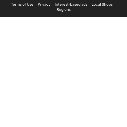
Terms of Use
Privacy
Interest-based ads
Local Shops
Regions