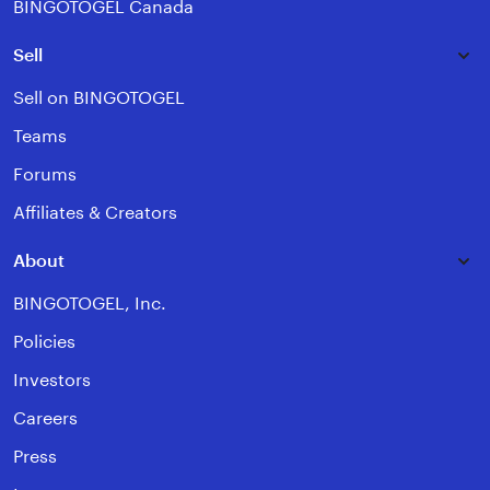
BINGOTOGEL Canada
Sell
Sell on BINGOTOGEL
Teams
Forums
Affiliates & Creators
About
BINGOTOGEL, Inc.
Policies
Investors
Careers
Press