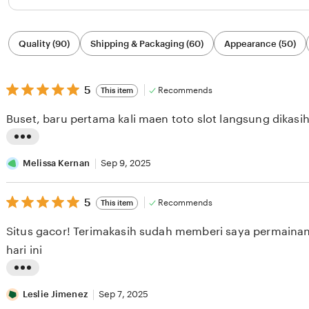
Filter
Quality (90)
Shipping & Packaging (60)
Appearance (50)
by
category
5
5
Recommends
This item
out
of
Buset, baru pertama kali maen toto slot langsung dikasi
5
stars
L
i
Melissa Kernan
Sep 9, 2025
s
5
t
5
Recommends
This item
out
i
of
Situs gacor! Terimakasih sudah memberi saya permainan 
5
n
stars
hari ini
g
r
L
e
i
Leslie Jimenez
Sep 7, 2025