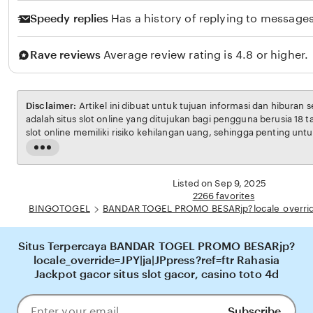
Speedy replies
Has a history of replying to messages
Rave reviews
Average review rating is 4.8 or higher.
Disclaimer:
Artikel ini dibuat untuk tujuan informasi dan hiburan 
adalah situs slot online yang ditujukan bagi pengguna berusia 18 
slot online memiliki risiko kehilangan uang, sehingga penting unt
bertanggung jawab. Penulis tidak menganjurkan pembaca untuk b
Read
penghasilan utama. Semua kemenangan maupun kekalahan sep
the
pada faktor keberuntungan dan manajemen bermain dari masing-m
full
Listed on Sep 9, 2025
description
2266 favorites
BINGOTOGEL
BANDAR TOGEL PROMO BESARjp?locale_override=
Situs Terpercaya BANDAR TOGEL PROMO BESARjp?
locale_override=JPY|ja|JPpress?ref=ftr Rahasia
Jackpot gacor situs slot gacor, casino toto 4d
Subscribe