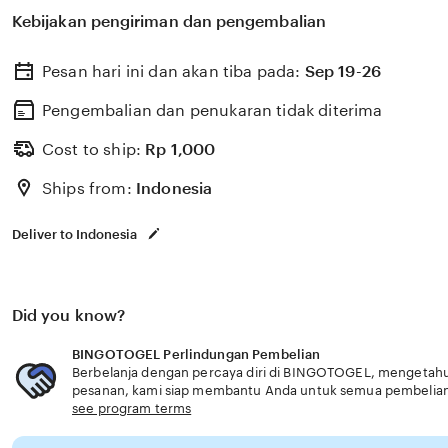
menang hari ini. Tentu BINGOTOGEL menjadi pilihan ya
Kebijakan pengiriman dan pengembalian
meraih kemenangan dengan peluang menang besar di si
terbaik hari ini tahun 2025 minimal deposit 1000 rupiah.
Pesan hari ini dan akan tiba pada:
Sep 19-26
Pengembalian dan penukaran tidak diterima
Cost to ship:
Rp
1,000
Ships from:
Indonesia
Deliver to Indonesia
Did you know?
BINGOTOGEL Perlindungan Pembelian
Berbelanja dengan percaya diri di BINGOTOGEL, mengetahui 
pesanan, kami siap membantu Anda untuk semua pembelia
see program terms