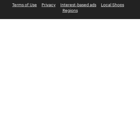
Terms of Use
Privacy
Interest-based ads
Local Shops
Regions