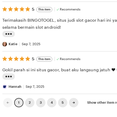
v
s
i
5
t
5
Recommends
This item
out
e
i
of
Terimakasih BINGOTOGEL, situs judi slot gacor hari ini 
5
w
n
stars
selama bermain slot android!
b
g
y
r
L
M
e
i
Katie
Sep 7, 2025
e
v
s
l
i
5
t
5
Recommends
This item
out
i
e
i
of
Gokil par
5
s
w
n
stars
s
b
g
L
a
y
r
i
Hannah
Sep 7, 2025
K
L
e
s
e
e
v
t
Previous
Next
2
3
4
5
Show other item
1
page
page
r
s
i
i
n
l
e
n