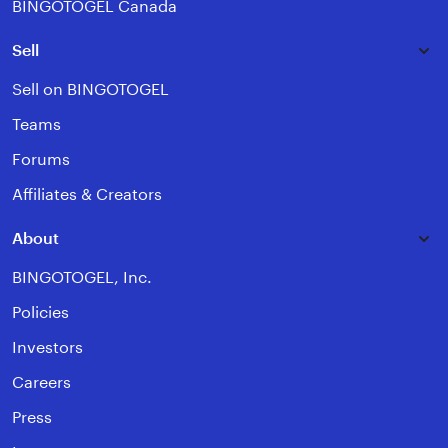
BINGOTOGEL Canada
Sell
Sell on BINGOTOGEL
Teams
Forums
Affiliates & Creators
About
BINGOTOGEL, Inc.
Policies
Investors
Careers
Press