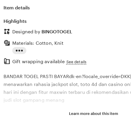
Item details
Highlights
Designed by
BINGOTOGEL
Materials: Cotton, Knit
Read
Gift wrapping available
the
See details
full
BANDAR TOGEL PASTI BAYARdk-en?locale_override=DKK|
description
menawarkan rahasia jackpot slot, toto 4d dan casino 
hari ini dengan fitur maxwin terbaru di rekomendasika
judi slot gampang menang
Learn more about this item
Disebut sebagai situs gacor toto slot terpercaya, BIN
berbagai jenis games slot online dengan tingkat keme