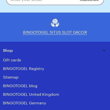
Enter
your
email
BINGOTOGEL SITUS SLOT GACOR
Shop
Gift cards
BINGOTOGEL Registry
Sitemap
BINGOTOGEL blog
BINGOTOGEL United Kingdom
BINGOTOGEL Germany