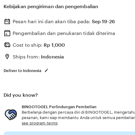
menang hari ini. Tentu BINGOTOGEL menjadi pilihan ya
Kebijakan pengiriman dan pengembalian
meraih kemenangan dengan peluang menang besar di si
terbaik hari ini tahun 2025 minimal deposit 1000 rupiah.
Pesan hari ini dan akan tiba pada:
Sep 19-26
Pengembalian dan penukaran tidak diterima
Cost to ship:
Rp
1,000
Ships from:
Indonesia
Deliver to Indonesia
Did you know?
BINGOTOGEL Perlindungan Pembelian
Berbelanja dengan percaya diri di BINGOTOGEL, mengetahui 
pesanan, kami siap membantu Anda untuk semua pembelia
see program terms