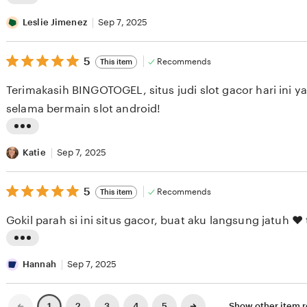
r
L
e
i
Leslie Jimenez
Sep 7, 2025
v
s
i
5
t
5
Recommends
This item
out
e
i
of
Terimakasih BINGOTOGEL, situs judi slot gacor hari ini 
5
w
n
stars
selama bermain slot android!
b
g
y
r
L
M
e
i
Katie
Sep 7, 2025
e
v
s
l
i
5
t
5
Recommends
This item
out
i
e
i
of
Gokil par
5
s
w
n
stars
s
b
g
L
a
y
r
i
Hannah
Sep 7, 2025
K
L
e
s
e
e
v
t
Previous
Next
2
3
4
5
Show other item
1