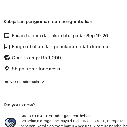
judi slot gampang menang
Disebut sebagai situs gacor toto slot terpercaya, BIN
Kebijakan pengiriman dan pengembalian
berbagai jenis games slot online dengan tingkat keme
menang hari ini. Tentu BINGOTOGEL menjadi pilihan ya
Pesan hari ini dan akan tiba pada:
Sep 19-26
meraih kemenangan dengan peluang menang besar di si
terbaik hari ini tahun 2025 minimal deposit 1000 rupiah.
Pengembalian dan penukaran tidak diterima
Cost to ship:
Rp
1,000
Ships from:
Indonesia
Deliver to Indonesia
Did you know?
BINGOTOGEL Perlindungan Pembelian
Berbelanja dengan percaya diri di BINGOTOGEL, mengetahui 
pesanan, kami siap membantu Anda untuk semua pembelia