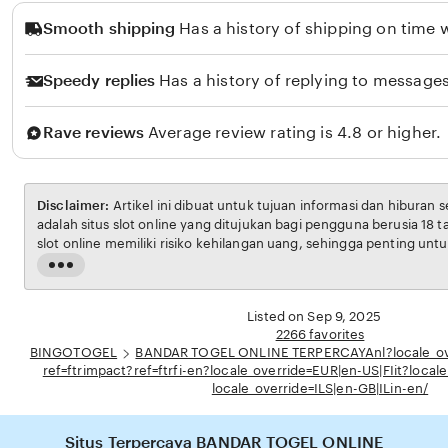
h
Smooth shipping
Has a history of shipping on time w
Speedy replies
Has a history of replying to messages
Rave reviews
Average review rating is 4.8 or higher.
Disclaimer:
Artikel ini dibuat untuk tujuan informasi dan hiburan 
adalah situs slot online yang ditujukan bagi pengguna berusia 18 
slot online memiliki risiko kehilangan uang, sehingga penting unt
bertanggung jawab. Penulis tidak menganjurkan pembaca untuk b
Read
penghasilan utama. Semua kemenangan maupun kekalahan sep
the
pada faktor keberuntungan dan manajemen bermain dari masing-m
full
Listed on Sep 9, 2025
description
2266 favorites
BINGOTOGEL
BANDAR TOGEL ONLINE TERPERCAYAnl?locale_over
ref=ftrimpact?ref=ftrfi-en?locale_override=EUR|en-US|FIit?locale_
locale_override=ILS|en-GB|ILin-en/
Situs Terpercaya BANDAR TOGEL ONLINE