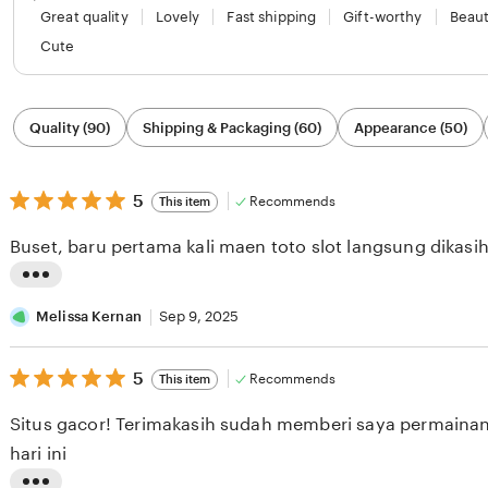
Great quality
Lovely
Fast shipping
Gift-worthy
Beaut
Cute
Filter
Quality (90)
Shipping & Packaging (60)
Appearance (50)
by
category
5
5
Recommends
This item
out
of
Buset, baru pertama kali maen toto slot langsung dikasi
5
stars
L
i
Melissa Kernan
Sep 9, 2025
s
5
t
5
Recommends
This item
out
i
of
Situs gacor! Terimakasih sudah memberi saya permainan 
5
n
stars
hari ini
g