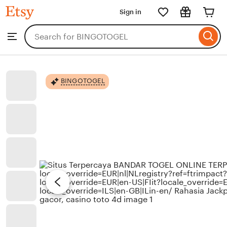
BINGOTOGEL
Sign in
Skip
to
Search
Browse
ontent
for
items
or
shops
BINGOTOGEL