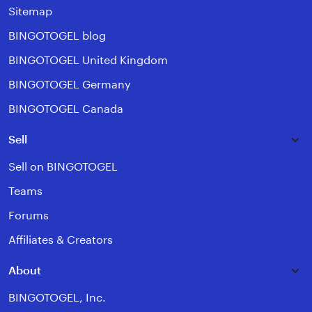
Sitemap
BINGOTOGEL blog
BINGOTOGEL United Kingdom
BINGOTOGEL Germany
BINGOTOGEL Canada
Sell
Sell on BINGOTOGEL
Teams
Forums
Affiliates & Creators
About
BINGOTOGEL, Inc.