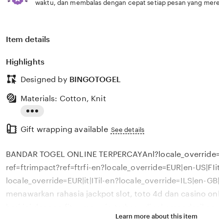
waktu, dan membalas dengan cepat setiap pesan yang mere
Item details
Highlights
Designed by
BINGOTOGEL
Materials: Cotton, Knit
Read
Gift wrapping available
the
See details
full
BANDAR TOGEL ONLINE TERPERCAYAnl?locale_override=E
description
ref=ftrimpact?ref=ftrfi-en?locale_override=EUR|en-US|FIi
locale_override=EUR|it|ITil-en?locale_override=ILS|en-GB
menawarkan rahasia jackpot slot, toto 4d dan casino 
hari ini dengan fitur maxwin terbaru di rekomendasika
Learn more about this item