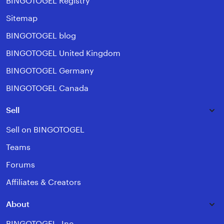
BINGOTOGEL Registry
Sitemap
BINGOTOGEL blog
BINGOTOGEL United Kingdom
BINGOTOGEL Germany
BINGOTOGEL Canada
Sell
Sell on BINGOTOGEL
Teams
Forums
Affiliates & Creators
About
BINGOTOGEL, Inc.