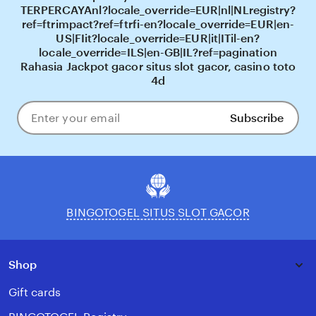
TERPERCAYAnl?locale_override=EUR|nl|NLregistry?
ref=ftrimpact?ref=ftrfi-en?locale_override=EUR|en-
US|FIit?locale_override=EUR|it|ITil-en?
locale_override=ILS|en-GB|IL?ref=pagination
Rahasia Jackpot gacor situs slot gacor, casino toto
4d
Subscribe
Enter
your
email
BINGOTOGEL SITUS SLOT GACOR
Shop
Gift cards