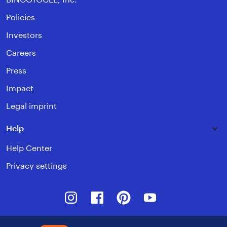
Policies
Investors
Careers
Press
Impact
Legal imprint
Help
Help Center
Privacy settings
Instagram
Facebook
Pinterest
Youtube