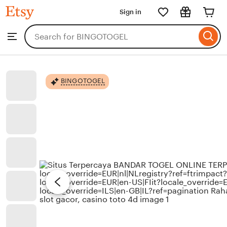
BINGOTOGEL
Sign in
Skip
to
Search
Browse
ontent
for
items
or
shops
BINGOTOGEL