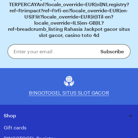
TERPERCAYAnl?locale_override=EUR|nl|NLregistry?
ref=ftrimpact?ref=ftrfi-en?locale_override=EUR|en-
US|FIit?locale_override=EUR|it|ITil-en?
locale_override=ILS|en-GB|IL?
ref=breadcrumb_listing Rahasia Jackpot gacor situs
slot gacor, casino toto 4d
Subscribe
Enter
your
email
BINGOTOGEL SITUS SLOT GACOR
Shop
Gift cards