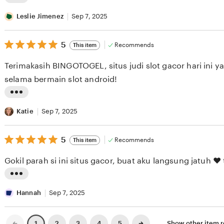
r
L
e
i
Leslie Jimenez
Sep 7, 2025
v
s
i
5
t
5
Recommends
This item
out
e
i
of
Terimakasih BINGOTOGEL, situs judi slot gacor hari ini 
5
w
n
stars
selama bermain slot android!
b
g
y
r
L
M
e
i
Katie
Sep 7, 2025
e
v
s
l
i
5
t
5
Recommends
This item
out
i
e
i
of
Gokil par
5
s
w
n
stars
s
b
g
L
a
y
r
i
Hannah
Sep 7, 2025
K
L
e
s
e
e
v
t
Previous
Next
2
3
4
5
Show other item
1