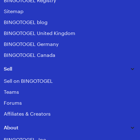
BINGOTOGEL Registry
Sitemap
BINGOTOGEL blog
BINGOTOGEL United Kingdom
BINGOTOGEL Germany
BINGOTOGEL Canada
Sell
Sell on BINGOTOGEL
Teams
Forums
Affiliates & Creators
About
BINGOTOGEL, Inc.