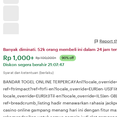
Report t
Banyak diminati. 52k orang membeli ini dalam 24 jam ter
Harga:
Rp 1,000+
Normal:
Rp 100,000+
90% off
Diskon segera berahir
21:07:47
Syarat dan ketentuan (berlaku)
BANDAR TOGEL ONLINE TERPERCAYAnl?locale_override=E
ref=ftrimpact?ref=ftrfi-en?locale_override=EUR|en-US|FIi
locale_override=EUR|it|ITil-en?locale_override=ILS|en-GB|
ref=breadcrumb_listing hadir menawarkan rahasia jackpo
casino online gampang menang hari ini dengan fitur ma