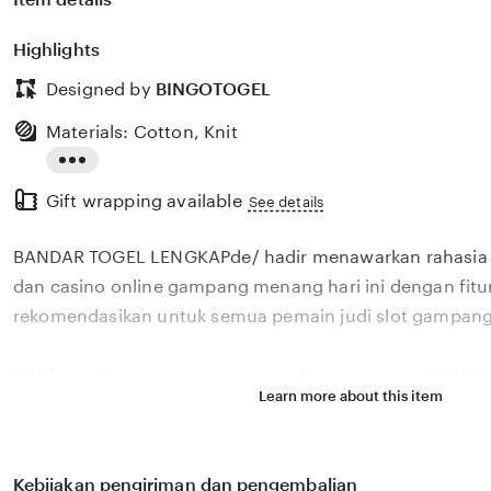
Highlights
Designed by
BINGOTOGEL
Materials: Cotton, Knit
Read
Gift wrapping available
the
See details
full
BANDAR TOGEL LENGKAPde/ hadir menawarkan rahasia ja
description
dan casino online gampang menang hari ini dengan fitu
rekomendasikan untuk semua pemain judi slot gampa
Disebut sebagai situs gacor toto slot terpercaya, BIN
Learn more about this item
berbagai jenis games slot online dengan tingkat keme
menang hari ini. Tentu BINGOTOGEL menjadi pilihan ya
meraih kemenangan dengan peluang menang besar di si
Kebijakan pengiriman dan pengembalian