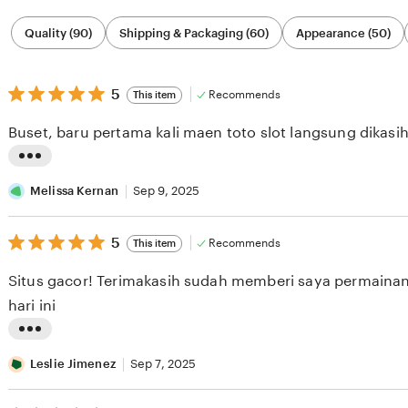
Filter
Quality (90)
Shipping & Packaging (60)
Appearance (50)
by
category
5
5
Recommends
This item
out
of
Buset, baru pertama kali maen toto slot langsung dikasi
5
stars
L
i
Melissa Kernan
Sep 9, 2025
s
5
t
5
Recommends
This item
out
i
of
Situs gacor! Terimakasih sudah memberi saya permainan 
5
n
stars
hari ini
g
r
L
e
i
Leslie Jimenez
Sep 7, 2025
v
s