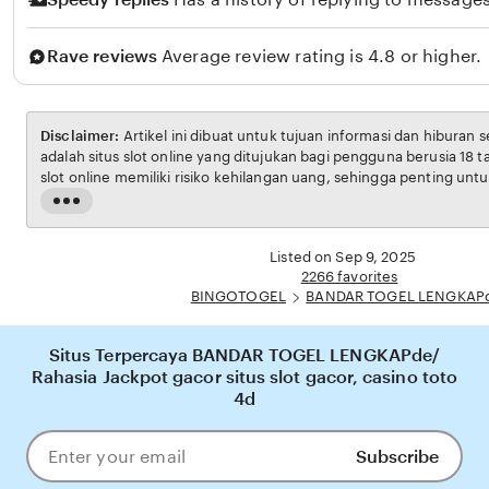
Rave reviews
Average review rating is 4.8 or higher.
Disclaimer:
Artikel ini dibuat untuk tujuan informasi dan hiburan 
adalah situs slot online yang ditujukan bagi pengguna berusia 18 
slot online memiliki risiko kehilangan uang, sehingga penting unt
bertanggung jawab. Penulis tidak menganjurkan pembaca untuk b
Read
penghasilan utama. Semua kemenangan maupun kekalahan sep
the
pada faktor keberuntungan dan manajemen bermain dari masing-m
full
Listed on Sep 9, 2025
description
2266 favorites
BINGOTOGEL
BANDAR TOGEL LENGKAP
Situs Terpercaya BANDAR TOGEL LENGKAPde/
Rahasia Jackpot gacor situs slot gacor, casino toto
4d
Subscribe
Enter
your