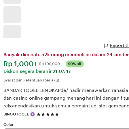
Report t
Banyak diminati. 52k orang membeli ini dalam 24 jam ter
Harga:
Rp 1,000+
Normal:
Rp 100,000+
90% off
Diskon segera berahir
21:07:47
Syarat dan ketentuan (berlaku)
BANDAR TOGEL LENGKAPde/ hadir menawarkan rahasia ja
dan casino online gampang menang hari ini dengan fitu
rekomendasikan untuk semua pemain judi slot gampa
5
BINGOTOGEL
out
of
Color
5