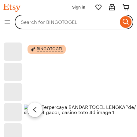
BINGOTOGEL
Sign in
Skip
to
Search
Browse
ontent
for
items
or
shops
BINGOTOGEL