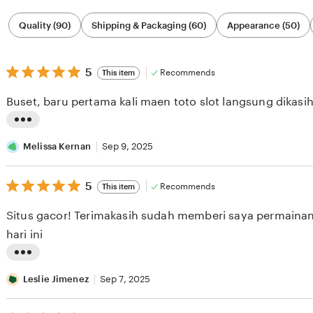
Filter
Quality (90)
Shipping & Packaging (60)
Appearance (50)
by
category
5
5
Recommends
This item
out
of
Buset, baru pertama kali maen toto slot langsung dikasi
5
stars
L
i
Melissa Kernan
Sep 9, 2025
s
5
t
5
Recommends
This item
out
i
of
Situs gacor! Terimakasih sudah memberi saya permainan 
5
n
stars
hari ini
g
r
L
e
i
Leslie Jimenez
Sep 7, 2025
v
s