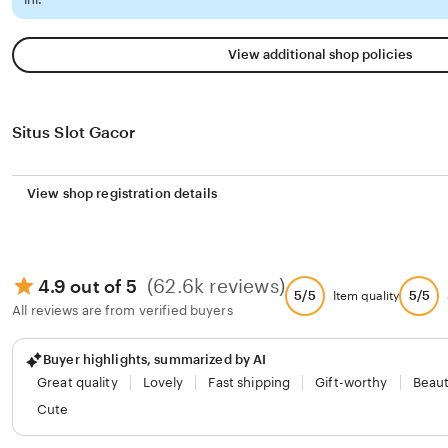
View additional shop policies
Situs Slot Gacor
View shop registration details
(62.6k reviews)
4.9 out of 5
5/5
5/5
Item quality
All reviews are from verified buyers
Buyer highlights, summarized by AI
Great quality
Lovely
Fast shipping
Gift-worthy
Beaut
Cute