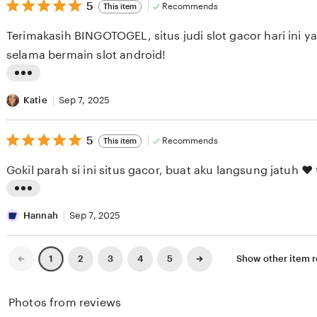
i
5
t
5
Recommends
This item
out
e
i
of
Terimakasih BINGOTOGEL, situs judi slot gacor hari ini 
5
w
n
stars
selama bermain slot android!
b
g
y
r
L
M
e
i
Katie
Sep 7, 2025
e
v
s
l
i
5
t
5
Recommends
This item
out
i
e
i
of
Gokil par
5
s
w
n
stars
s
b
g
L
a
y
r
i
Hannah
Sep 7, 2025
K
L
e
s
e
e
v
t
Previous
Next
2
3
4
5
Show other item
1
page
page
r
s
i
i
n
l
e
n
Photos from reviews
a
i
w
g