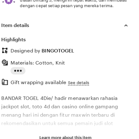
ulasan bintang 5, mengirim tepat waktu, dan membalas
dengan cepat setiap pesan yang mereka terima.
Item details
Highlights
0)
Value (9)
Comfort (8)
Ease of use (2)
Condition (1)
Designed by
BINGOTOGEL
Materials: Cotton, Knit
Read
Gift wrapping available
the
See details
full
BANDAR TOGEL 4Die/ hadir menawarkan rahasia
description
jackpot slot, toto 4d dan casino online gampang
menang hari ini dengan fitur maxwin terbaru di
rekomendasikan untuk semua pemain judi slot
gampang menang
Learn more about this item