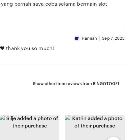
ni yang pernah saya coba selama bermain slot
Hannah
Sep 7, 2025
Gokil parah si ini situs gacor, buat aku langsung jatuh ❤️ thank you so much!
Show other item reviews from BINGOTOGEL