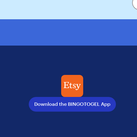
En
y
em
Download the BINGOTOGEL App