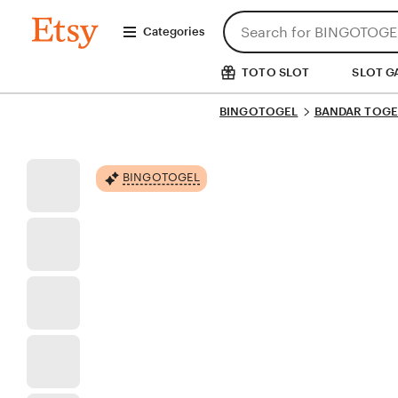
Skip
Search
BINGOTOGEL
to
Categories
for
Content
items
or
TOTO SLOT
SLOT G
shops
BINGOTOGEL
BANDAR TOGEL
BINGOTOGEL