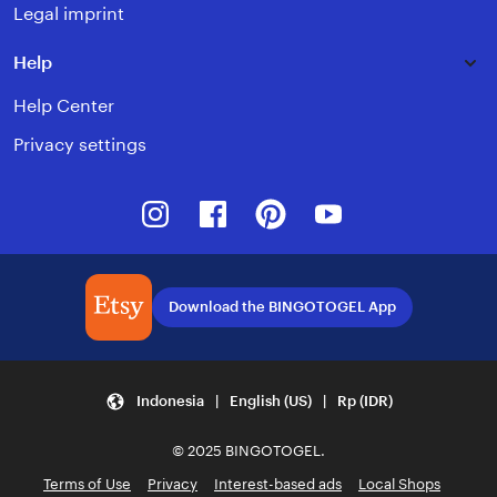
Legal imprint
Help
Help Center
Privacy settings
Instagram
Facebook
Pinterest
Youtube
Download the BINGOTOGEL App
Indonesia | English (US) | Rp (IDR)
© 2025 BINGOTOGEL.
Terms of Use
Privacy
Interest-based ads
Local Shops