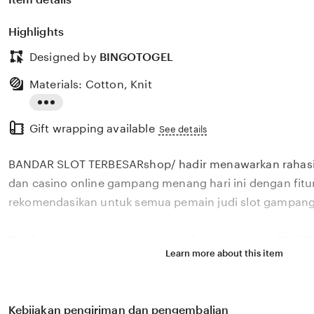
Highlights
Designed by
BINGOTOGEL
Materials: Cotton, Knit
Read
Gift wrapping available
the
See details
full
BANDAR SLOT TERBESARshop/ hadir menawarkan rahasia 
description
dan casino online gampang menang hari ini dengan fitu
rekomendasikan untuk semua pemain judi slot gampa
Disebut sebagai situs gacor toto slot terpercaya, BIN
Learn more about this item
berbagai jenis games slot online dengan tingkat keme
menang hari ini. Tentu BINGOTOGEL menjadi pilihan ya
meraih kemenangan dengan peluang menang besar di si
Kebijakan pengiriman dan pengembalian