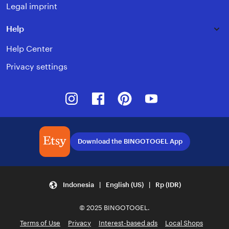
Legal imprint
Help
Help Center
Privacy settings
Instagram
Facebook
Pinterest
Youtube
Download the BINGOTOGEL App
Indonesia | English (US) | Rp (IDR)
© 2025 BINGOTOGEL.
Terms of Use
Privacy
Interest-based ads
Local Shops