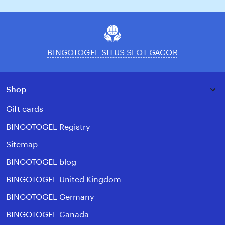
email
BINGOTOGEL SITUS SLOT GACOR
Shop
Gift cards
BINGOTOGEL Registry
Sitemap
BINGOTOGEL blog
BINGOTOGEL United Kingdom
BINGOTOGEL Germany
BINGOTOGEL Canada