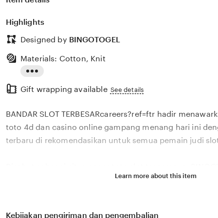
Highlights
Designed by
BINGOTOGEL
Materials: Cotton, Knit
Read
Gift wrapping available
the
See details
full
BANDAR SLOT TERBESARcareers?ref=ftr hadir menawarkan
description
toto 4d dan casino online gampang menang hari ini den
terbaru di rekomendasikan untuk semua pemain judi s
Disebut sebagai situs gacor toto slot terpercaya, BIN
Learn more about this item
berbagai jenis games slot online dengan tingkat keme
menang hari ini. Tentu BINGOTOGEL menjadi pilihan ya
meraih kemenangan dengan peluang menang besar di si
Kebijakan pengiriman dan pengembalian