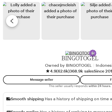
n
e
b
r
J
y
e
i
K
v
m
a
i
e
t
e
n
i
w
e
e
b
z
y
BINGOTOGEL
H
Owned by BINGOTOGEL
|
Indones
a
4.9
(62.6k)
368.9k sales
Since 20
n
n
Message seller
F
a
This seller usually responds
within 24 hours.
h
Smooth shipping
Has a history of shipping on time w
Speedy replies
Has a history of replying to messages