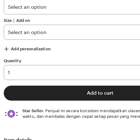
stars
Size ∣ Add on
Add personalization
Quantity
Add to cart
Star Seller.
Penjual ini secara konsisten mendapatkan ulasan
waktu, dan membalas dengan cepat setiap pesan yang mere
Item details