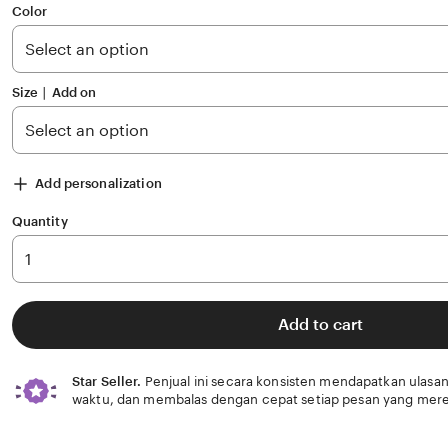
of
Color
5
stars
Size ∣ Add on
Add personalization
Quantity
Add to cart
Star Seller.
Penjual ini secara konsisten mendapatkan ulasan
waktu, dan membalas dengan cepat setiap pesan yang mere