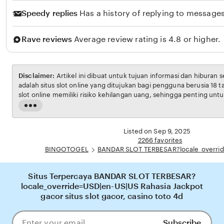
Speedy replies
Has a history of replying to messages
Rave reviews
Average review rating is 4.8 or higher.
Disclaimer:
Artikel ini dibuat untuk tujuan informasi dan hiburan 
adalah situs slot online yang ditujukan bagi pengguna berusia 18 
slot online memiliki risiko kehilangan uang, sehingga penting unt
bertanggung jawab. Penulis tidak menganjurkan pembaca untuk b
Read
penghasilan utama. Semua kemenangan maupun kekalahan sep
the
pada faktor keberuntungan dan manajemen bermain dari masing-m
full
Listed on Sep 9, 2025
description
2266 favorites
BINGOTOGEL
BANDAR SLOT TERBESAR?locale_overri
Situs Terpercaya BANDAR SLOT TERBESAR?
locale_override=USD|en-US|US Rahasia Jackpot
gacor situs slot gacor, casino toto 4d
Subscribe