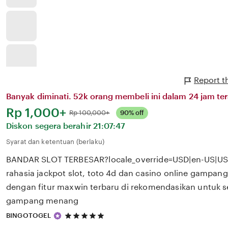
Report t
Banyak diminati. 52k orang membeli ini dalam 24 jam ter
Harga:
Rp 1,000+
Normal:
Rp 100,000+
90% off
Diskon segera berahir
21:07:47
Syarat dan ketentuan (berlaku)
BANDAR SLOT TERBESAR?locale_override=USD|en-US|US
rahasia jackpot slot, toto 4d dan casino online gampang
dengan fitur maxwin terbaru di rekomendasikan untuk s
gampang menang
5
BINGOTOGEL
out