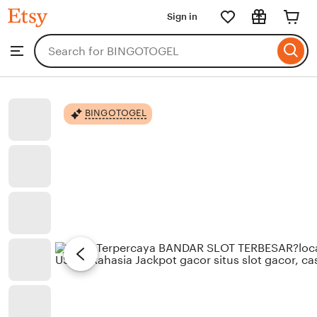
BINGOTOGEL
Sign in
Skip
to
Search
Browse
ontent
for
items
or
shops
BINGOTOGEL