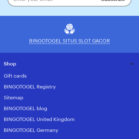
Enter
your
email
BINGOTOGEL SITUS SLOT GACOR
Shop
Gift cards
BINGOTOGEL Registry
Sitemap
BINGOTOGEL blog
BINGOTOGEL United Kingdom
BINGOTOGEL Germany