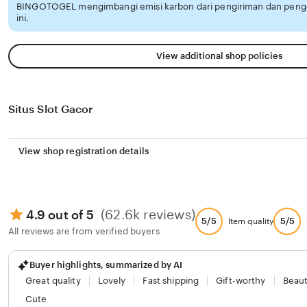
BINGOTOGEL mengimbangi emisi karbon dari pengiriman dan pen
ini.
View additional shop policies
Situs Slot Gacor
View shop registration details
(62.6k reviews)
4.9 out of 5
5/5
5/5
Item quality
All reviews are from verified buyers
Buyer highlights, summarized by AI
Great quality
Lovely
Fast shipping
Gift-worthy
Beaut
Cute