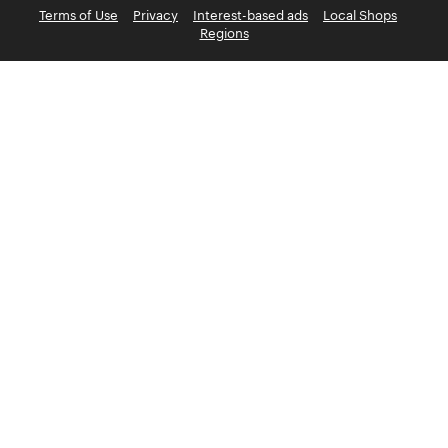
Terms of Use
Privacy
Interest-based ads
Local Shops
Regions