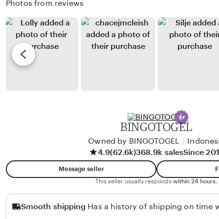
Photos from reviews
a
i
w
g
n
e
b
r
J
y
e
i
K
v
m
a
i
e
t
e
n
i
w
e
e
b
z
y
BINGOTOGEL
H
Owned by BINGOTOGEL
|
Indones
a
4.9
(62.6k)
368.9k sales
Since 20
n
n
Message seller
F
a
This seller usually responds
within 24 hours.
h
Smooth shipping
Has a history of shipping on time w