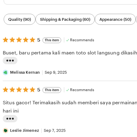
Filter
Quality (90)
Shipping & Packaging (60)
Appearance (50)
by
category
5
5
Recommends
This item
out
of
Buset, baru pertama kali maen toto slot langsung dikasi
5
stars
L
i
Melissa Kernan
Sep 9, 2025
s
5
t
5
Recommends
This item
out
i
of
Situs gacor! Terimakasih sudah memberi saya permainan 
5
n
stars
hari ini
g
r
L
e
i
Leslie Jimenez
Sep 7, 2025