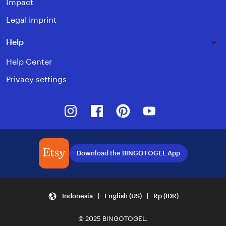
Impact
Legal imprint
Help
Help Center
Privacy settings
Instagram
Facebook
Pinterest
Youtube
Download the BINGOTOGEL App
Indonesia | English (US) | Rp (IDR)
© 2025 BINGOTOGEL.