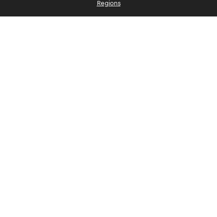
Regions