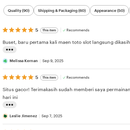
Filter
Quality (90)
Shipping & Packaging (60)
Appearance (50)
by
category
5
5
Recommends
This item
out
of
Buset, baru pertama kali maen toto slot langsung dikasi
5
stars
L
i
Melissa Kernan
Sep 9, 2025
s
5
t
5
Recommends
This item
out
i
of
Situs gacor! Terimakasih sudah memberi saya permainan 
5
n
stars
hari ini
g
r
L
e
i
Leslie Jimenez
Sep 7, 2025
v
s