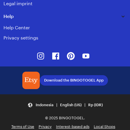
Legal imprint
Help
Help Center
Privacy settings
Instagram
Facebook
Pinterest
Youtube
Download the BINGOTOGEL App
Indonesia | English (US) | Rp (IDR)
© 2025 BINGOTOGEL.
Terms of Use
Privacy
Interest-based ads
Local Shops