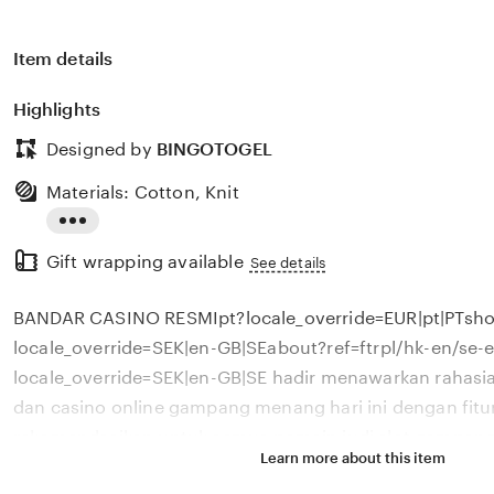
Item details
Highlights
Designed by
BINGOTOGEL
Materials: Cotton, Knit
Read
Gift wrapping available
the
See details
full
BANDAR CASINO RESMIpt?locale_override=EUR|pt|PTsho
description
locale_override=SEK|en-GB|SEabout?ref=ftrpl/hk-en/se-
locale_override=SEK|en-GB|SE hadir menawarkan rahasia 
dan casino online gampang menang hari ini dengan fitu
rekomendasikan untuk semua pemain judi slot gampa
Learn more about this item