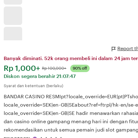
Report t
Banyak diminati. 52k orang membeli ini dalam 24 jam ter
Harga:
Rp 1,000+
Normal:
Rp 100,000+
90% off
Diskon segera berahir
21:07:47
Syarat dan ketentuan (berlaku)
BANDAR CASINO RESMIpt?locale_override=EUR|pt|PTsho
locale_override=SEK|en-GB|SEabout?ref=ftrpl/hk-en/se-
locale_override=SEK|en-GB|SE hadir menawarkan rahasia 
dan casino online gampang menang hari ini dengan fitu
rekomendasikan untuk semua pemain judi slot gampa