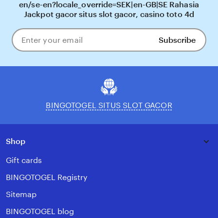
en/se-en?locale_override=SEK|en-GB|SE Rahasia
Jackpot gacor situs slot gacor, casino toto 4d
Subscribe
Enter
your
email
BINGOTOGEL SITUS SLOT GACOR
Shop
Gift cards
BINGOTOGEL Registry
Sitemap
BINGOTOGEL blog