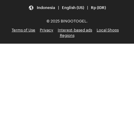
Indonesia | English (US) | Rp (IDR)
© 2025 BINGOTOGEL.
Terms of Use
Privacy
Interest-based ads
Local Shops
Regions