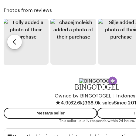
n
l
e
n
Photos from reviews
a
i
w
g
n
e
b
r
J
y
e
i
K
v
m
a
i
e
t
e
n
i
w
e
e
b
z
y
BINGOTOGEL
H
Owned by BINGOTOGEL
|
Indones
a
4.9
(62.6k)
368.9k sales
Since 20
n
n
Message seller
F
a
This seller usually responds
within 24 hours.
h