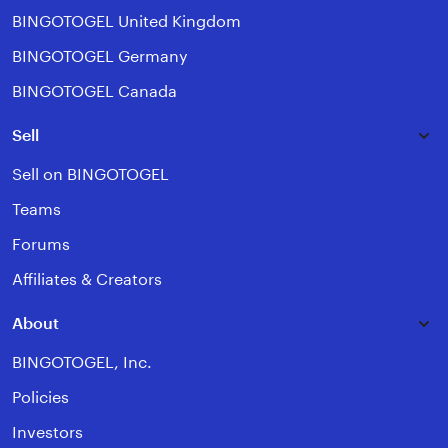
BINGOTOGEL United Kingdom
BINGOTOGEL Germany
BINGOTOGEL Canada
Sell
Sell on BINGOTOGEL
Teams
Forums
Affiliates & Creators
About
BINGOTOGEL, Inc.
Policies
Investors