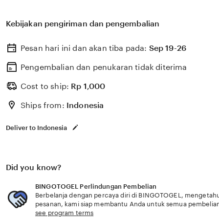
Disebut sebagai situs gacor toto slot terpercaya, BIN
berbagai jenis games slot online dengan tingkat keme
Kebijakan pengiriman dan pengembalian
menang hari ini. Tentu BINGOTOGEL menjadi pilihan ya
meraih kemenangan dengan peluang menang besar di si
Pesan hari ini dan akan tiba pada:
Sep 19-26
terbaik hari ini tahun 2025 minimal deposit 1000 rupiah.
Pengembalian dan penukaran tidak diterima
Cost to ship:
Rp
1,000
Ships from:
Indonesia
Deliver to Indonesia
Did you know?
BINGOTOGEL Perlindungan Pembelian
Berbelanja dengan percaya diri di BINGOTOGEL, mengetahui 
pesanan, kami siap membantu Anda untuk semua pembelia
see program terms