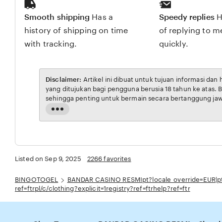
Smooth shipping
Has a
Speedy replies
H
history of shipping on time
of replying to 
with tracking.
quickly.
Disclaimer:
Artikel ini dibuat untuk tujuan informasi dan
yang ditujukan bagi pengguna berusia 18 tahun ke atas. B
sehingga penting untuk bermain secara bertanggung ja
berjudi sebagai sumber penghasilan utama. Semua ke
Read
pada faktor keberuntungan dan manajemen bermain dari
the
full
description
Listed on Sep 9, 2025
2266 favorites
BINGOTOGEL
BANDAR CASINO RESMIpt?locale_override=EUR|pt
ref=ftrpl/c/clothing?explicit=1registry?ref=ftrhelp?ref=ftr