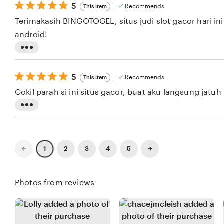
5
g
5
Recommends
This item
s
out
r
Terimakasih BINGOTOGEL, situs judi slot gacor hari i
of
t
5
e
android!
i
stars
v
n
L
i
g
i
e
5
r
5
Recommends
This item
s
out
w
e
of
t
b
5
v
i
stars
L
y
i
n
i
M
e
g
s
e
w
Previous
Next
r
2
3
4
5
1
t
page
page
l
b
e
i
i
y
v
n
s
Photos from reviews
L
i
g
s
e
e
r
a
s
w
e
K