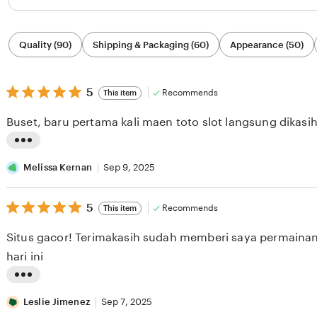
Filter
Quality (90)
Shipping & Packaging (60)
Appearance (50)
by
category
5
5
Recommends
This item
out
of
Buset, baru pertama kali maen toto slot langsung dikasi
5
stars
L
i
Melissa Kernan
Sep 9, 2025
s
5
t
5
Recommends
This item
out
i
of
Situs gacor! Terimakasih sudah memberi saya permainan 
5
n
stars
hari ini
g
r
L
e
i
Leslie Jimenez
Sep 7, 2025