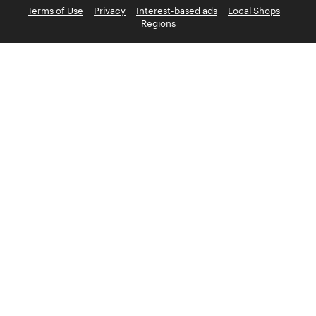
Terms of Use
Privacy
Interest-based ads
Local Shops
Regions