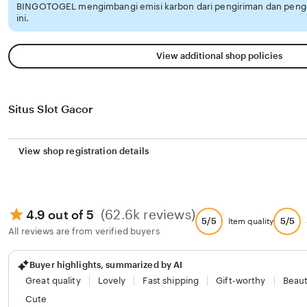
BINGOTOGEL mengimbangi emisi karbon dari pengiriman dan pen
ini.
View additional shop policies
Situs Slot Gacor
View shop registration details
(62.6k reviews)
4.9 out of 5
5/5
5/5
Item quality
All reviews are from verified buyers
Buyer highlights, summarized by AI
Great quality
Lovely
Fast shipping
Gift-worthy
Beaut
Cute