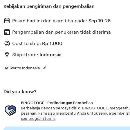
menang hari ini. Tentu BINGOTOGEL menjadi pilihan ya
Kebijakan pengiriman dan pengembalian
meraih kemenangan dengan peluang menang besar di si
terbaik hari ini tahun 2025 minimal deposit 1000 rupiah.
Pesan hari ini dan akan tiba pada:
Sep 19-26
Pengembalian dan penukaran tidak diterima
Cost to ship:
Rp
1,000
Ships from:
Indonesia
Deliver to Indonesia
Did you know?
BINGOTOGEL Perlindungan Pembelian
Berbelanja dengan percaya diri di BINGOTOGEL, mengetahui 
pesanan, kami siap membantu Anda untuk semua pembelia
see program terms