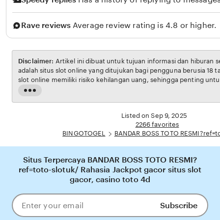
Rave reviews
Average review rating is 4.8 or higher.
Disclaimer:
Artikel ini dibuat untuk tujuan informasi dan hiburan 
adalah situs slot online yang ditujukan bagi pengguna berusia 18 
slot online memiliki risiko kehilangan uang, sehingga penting unt
bertanggung jawab. Penulis tidak menganjurkan pembaca untuk b
Read
penghasilan utama. Semua kemenangan maupun kekalahan sep
the
pada faktor keberuntungan dan manajemen bermain dari masing-m
full
Listed on Sep 9, 2025
description
2266 favorites
BINGOTOGEL
BANDAR BOSS TOTO RESMI?ref=to
Situs Terpercaya BANDAR BOSS TOTO RESMI?
ref=toto-slotuk/ Rahasia Jackpot gacor situs slot
gacor, casino toto 4d
Subscribe
Enter
your