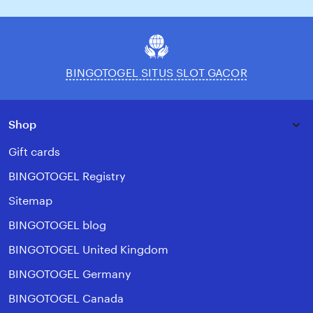
email
BINGOTOGEL SITUS SLOT GACOR
Shop
Gift cards
BINGOTOGEL Registry
Sitemap
BINGOTOGEL blog
BINGOTOGEL United Kingdom
BINGOTOGEL Germany
BINGOTOGEL Canada