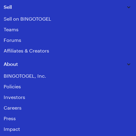
Sell
Sell on BINGOTOGEL
Teams
Forums
Affiliates & Creators
About
BINGOTOGEL, Inc.
Policies
Investors
Careers
Press
Impact