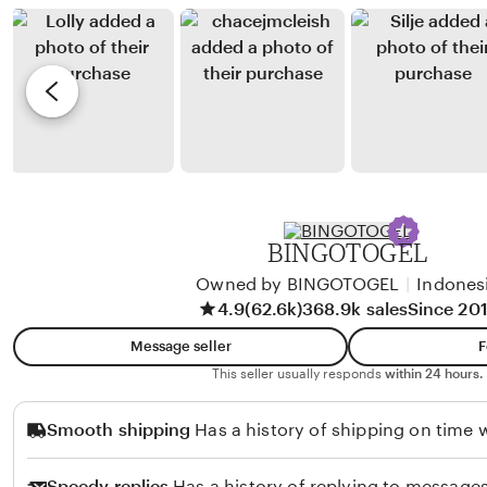
n
e
b
r
J
y
e
i
K
v
m
a
i
e
t
e
n
i
w
e
e
b
z
y
BINGOTOGEL
H
Owned by BINGOTOGEL
|
Indones
a
4.9
(62.6k)
368.9k sales
Since 20
n
n
Message seller
F
a
This seller usually responds
within 24 hours.
h
Smooth shipping
Has a history of shipping on time w
Speedy replies
Has a history of replying to messages