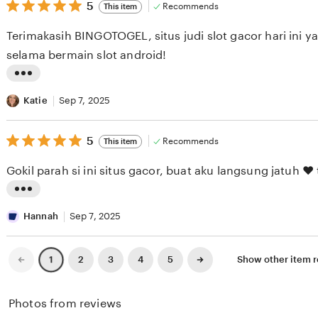
i
5
t
5
Recommends
This item
out
e
i
of
Terimakasih BINGOTOGEL, situs judi slot gacor hari ini 
5
w
n
stars
selama bermain slot android!
b
g
y
r
L
M
e
i
Katie
Sep 7, 2025
e
v
s
l
i
5
t
5
Recommends
This item
out
i
e
i
of
Gokil par
5
s
w
n
stars
s
b
g
L
a
y
r
i
Hannah
Sep 7, 2025
K
L
e
s
e
e
v
t
Previous
Next
2
3
4
5
Show other item
1
page
page
r
s
i
i
n
l
e
n
Photos from reviews
a
i
w
g