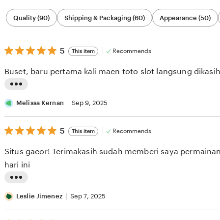
Filter
Quality (90)
Shipping & Packaging (60)
Appearance (50)
by
category
5
5
Recommends
This item
out
of
Buset, baru pertama kali maen toto slot langsung dikasi
5
stars
L
i
Melissa Kernan
Sep 9, 2025
s
5
t
5
Recommends
This item
out
i
of
Situs gacor! Terimakasih sudah memberi saya permainan 
5
n
stars
hari ini
g
r
L
e
i
Leslie Jimenez
Sep 7, 2025
v
s