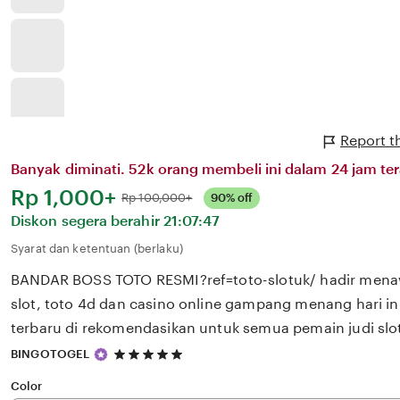
Report t
Banyak diminati. 52k orang membeli ini dalam 24 jam ter
Harga:
Rp 1,000+
Normal:
Rp 100,000+
90% off
Diskon segera berahir
21:07:47
Syarat dan ketentuan (berlaku)
BANDAR BOSS TOTO RESMI?ref=toto-slotuk/ hadir menaw
slot, toto 4d dan casino online gampang menang hari in
terbaru di rekomendasikan untuk semua pemain judi s
5
BINGOTOGEL
out
of
Color
5