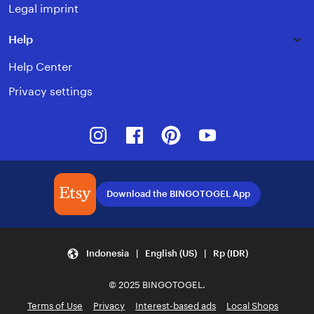
Legal imprint
Help
Help Center
Privacy settings
Instagram
Facebook
Pinterest
Youtube
Download the BINGOTOGEL App
Indonesia | English (US) | Rp (IDR)
© 2025 BINGOTOGEL.
Terms of Use
Privacy
Interest-based ads
Local Shops