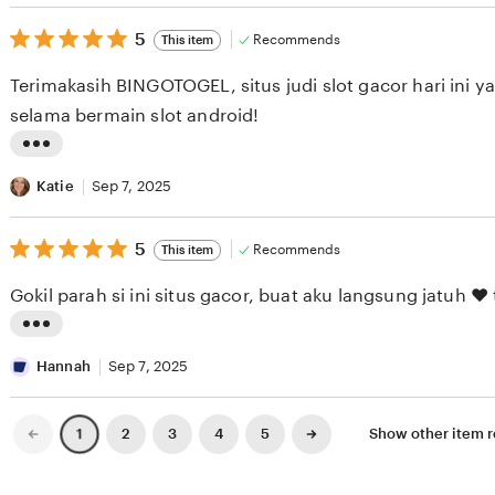
v
s
i
5
t
5
Recommends
This item
out
e
i
of
Terimakasih BINGOTOGEL, situs judi slot gacor hari ini 
5
w
n
stars
selama bermain slot android!
b
g
y
r
L
M
e
i
Katie
Sep 7, 2025
e
v
s
l
i
5
t
5
Recommends
This item
out
i
e
i
of
Gokil par
5
s
w
n
stars
s
b
g
L
a
y
r
i
Hannah
Sep 7, 2025
K
L
e
s
e
e
v
t
Previous
Next
2
3
4
5
Show other item
1
page
page
r
s
i
i
n
l
e
n