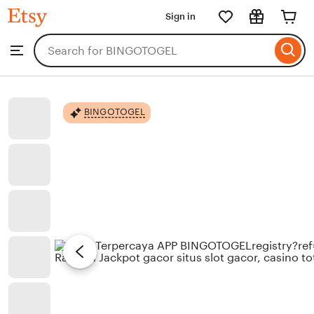
BINGOTOGEL
Sign in
Skip
to
Search
Browse
ontent
for
items
or
shops
BINGOTOGEL