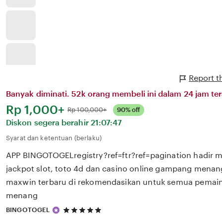
Report t
Banyak diminati. 52k orang membeli ini dalam 24 jam ter
Harga:
Rp 1,000+
Normal:
Rp 100,000+
90% off
Diskon segera berahir
21:07:47
Syarat dan ketentuan (berlaku)
APP BINGOTOGELregistry?ref=ftr?ref=pagination hadir 
jackpot slot, toto 4d dan casino online gampang menang 
maxwin terbaru di rekomendasikan untuk semua pemain
menang
5
BINGOTOGEL
out