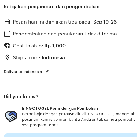
menang hari ini. Tentu BINGOTOGEL menjadi pilihan ya
Kebijakan pengiriman dan pengembalian
meraih kemenangan dengan peluang menang besar di si
terbaik hari ini tahun 2025 minimal deposit 1000 rupiah.
Pesan hari ini dan akan tiba pada:
Sep 19-26
Pengembalian dan penukaran tidak diterima
Cost to ship:
Rp
1,000
Ships from:
Indonesia
Deliver to Indonesia
Did you know?
BINGOTOGEL Perlindungan Pembelian
Berbelanja dengan percaya diri di BINGOTOGEL, mengetahui 
pesanan, kami siap membantu Anda untuk semua pembelia
see program terms