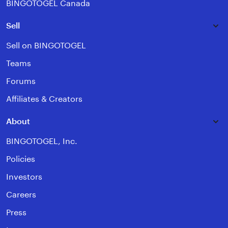
BINGOTOGEL Canada
Sell
Sell on BINGOTOGEL
Teams
Forums
Affiliates & Creators
About
BINGOTOGEL, Inc.
Policies
Investors
Careers
Press