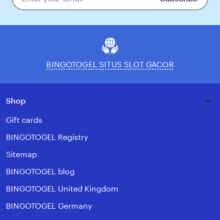
Enter
your
email
BINGOTOGEL SITUS SLOT GACOR
Shop
Gift cards
BINGOTOGEL Registry
Sitemap
BINGOTOGEL blog
BINGOTOGEL United Kingdom
BINGOTOGEL Germany