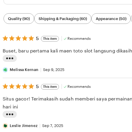
Filter
Quality (90)
Shipping & Packaging (60)
Appearance (50)
by
category
5
5
Recommends
This item
out
of
Buset, baru pertama kali maen toto slot langsung dikasi
5
stars
L
i
Melissa Kernan
Sep 9, 2025
s
5
t
5
Recommends
This item
out
i
of
Situs gacor! Terimakasih sudah memberi saya permainan 
5
n
stars
hari ini
g
r
L
e
i
Leslie Jimenez
Sep 7, 2025