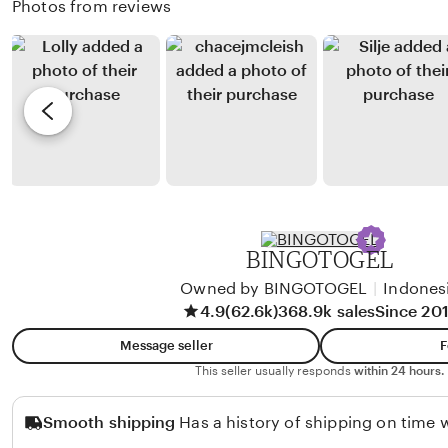
Photos from reviews
a
i
w
g
n
e
b
r
J
y
e
i
K
v
m
a
i
e
t
e
n
i
w
e
e
b
z
y
BINGOTOGEL
H
Owned by BINGOTOGEL
|
Indones
a
4.9
(62.6k)
368.9k sales
Since 20
n
n
Message seller
F
a
This seller usually responds
within 24 hours.
h
Smooth shipping
Has a history of shipping on time w