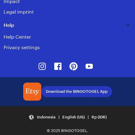
Impact
Legal imprint
Help
Help Center
Privacy settings
Instagram
Facebook
Pinterest
Youtube
Download the BINGOTOGEL App
Indonesia | English (US) | Rp (IDR)
© 2025 BINGOTOGEL.