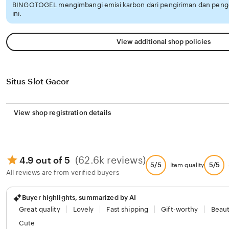
BINGOTOGEL mengimbangi emisi karbon dari pengiriman dan pen
ini.
View additional shop policies
Situs Slot Gacor
View shop registration details
(62.6k reviews)
4.9 out of 5
5/5
5/5
Item quality
All reviews are from verified buyers
Buyer highlights, summarized by AI
Great quality
Lovely
Fast shipping
Gift-worthy
Beaut
Cute