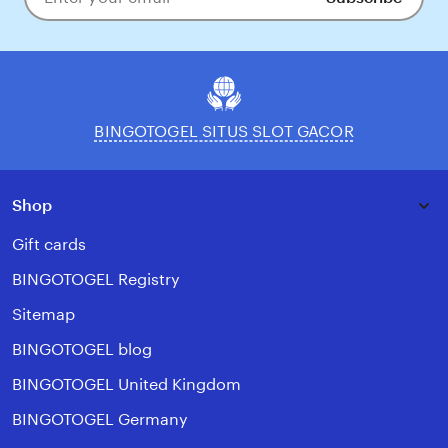
Enter
your
email
BINGOTOGEL SITUS SLOT GACOR
Shop
Gift cards
BINGOTOGEL Registry
Sitemap
BINGOTOGEL blog
BINGOTOGEL United Kingdom
BINGOTOGEL Germany