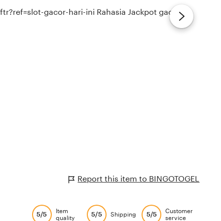
Report this item to BINGOTOGEL
Item
Customer
5/5
5/5
5/5
Shipping
quality
service