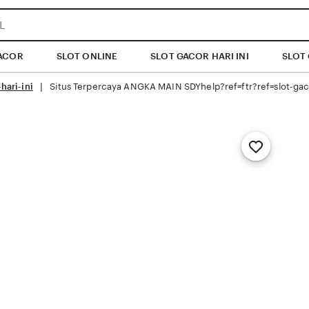
ACOR
SLOT ONLINE
SLOT GACOR HARI INI
SLOT
hari-ini
Situs Terpercaya ANGKA MAIN SDYhelp?ref=ftr?ref=slot-gacor-
 | 
Add
to
Favorites