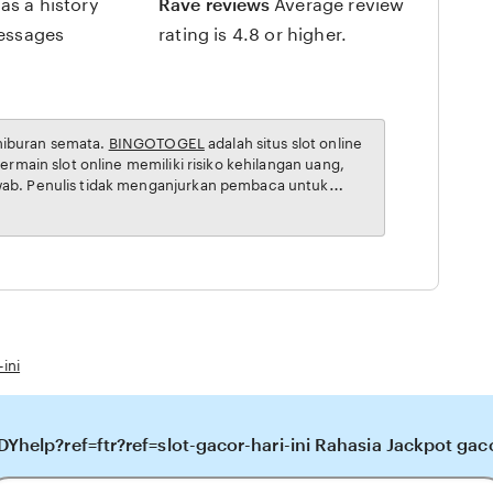
as a history
Rave reviews
Average review
messages
rating is 4.8 or higher.
 hiburan semata.
BINGOTOGEL
adalah situs slot online
ermain slot online memiliki risiko kehilangan uang,
wab. Penulis tidak menganjurkan pembaca untuk
menangan maupun kekalahan sepenuhnya bergantung
 masing-masing individu.
ini
elp?ref=ftr?ref=slot-gacor-hari-ini Rahasia Jackpot gacor