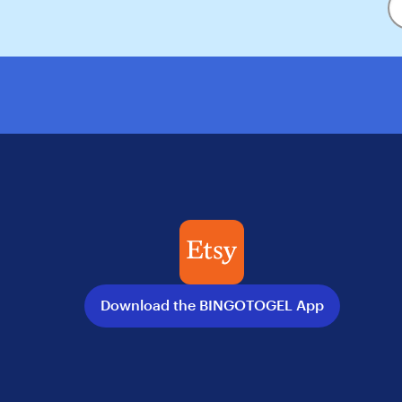
En
y
em
Download the BINGOTOGEL App