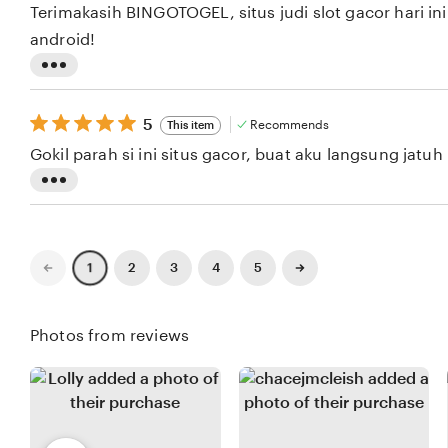
r
Terimakasih BINGOTOGEL, situs judi slot gacor hari i
of
t
5
e
android!
i
stars
v
n
L
i
g
i
e
5
r
5
Recommends
This item
s
out
w
e
of
t
b
5
v
i
stars
L
y
i
n
i
M
e
g
s
e
w
Previous
Next
r
2
3
4
5
1
t
page
page
l
b
e
i
i
y
v
n
s
Photos from reviews
L
i
g
s
e
e
r
a
s
w
e
K
l
b
v
e
i