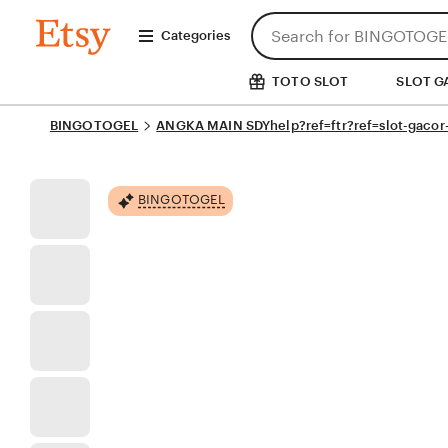
Skip
Search
BINGOTOGEL
to
Categories
for
Content
items
or
TOTO SLOT
SLOT G
shops
BINGOTOGEL
ANGKA MAIN SDYhelp?ref=ftr?ref=slot-gacor-
BINGOTOGEL