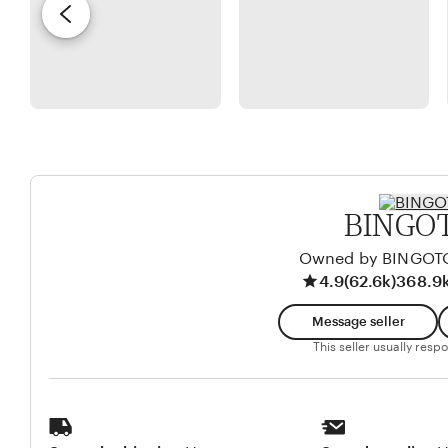
y
i
r
e
K
e
n
J
a
w
a
i
t
b
n
m
i
y
e
e
H
n
a
e
n
z
BINGO
n
a
Owned by BINGOT
4.9
(62.6k)
368.9k
h
Message seller
This seller usually res