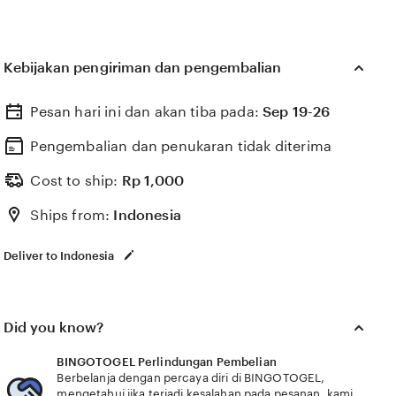
Disebut sebagai situs gacor toto slot terpercaya,
BINGOTOGEL menyediakan berbagai jenis games slot
Kebijakan pengiriman dan pengembalian
online dengan tingkat kemenangan tinggi gampang
menang hari ini. Tentu BINGOTOGEL menjadi pilihan
Pesan hari ini dan akan tiba pada:
Sep 19-26
yang tepat untuk Anda meraih kemenangan dengan
peluang menang besar di situs tergacor dan terbaik
Pengembalian dan penukaran tidak diterima
hari ini tahun 2025 minimal deposit 1000 rupiah.
Cost to ship:
Rp
1,000
Ships from:
Indonesia
Deliver to Indonesia
Did you know?
BINGOTOGEL Perlindungan Pembelian
Berbelanja dengan percaya diri di BINGOTOGEL,
mengetahui jika terjadi kesalahan pada pesanan, kami