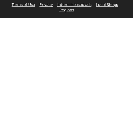
Terms of Use
Privacy
Interest-based ads
Local Shops
Regions