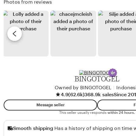
Photos from reviews
a
i
w
g
n
e
b
r
J
y
e
i
K
v
m
a
i
e
t
e
n
i
w
e
e
b
z
y
BINGOTOGEL
H
Owned by BINGOTOGEL
|
Indones
a
4.9
(62.6k)
368.9k sales
Since 20
n
n
Message seller
F
a
This seller usually responds
within 24 hours.
h
Smooth shipping
Has a history of shipping on time w