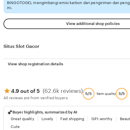
BINGOTOGEL mengimbangi emisi karbon dari pengiriman dan pen
ini.
View additional shop policies
Situs Slot Gacor
View shop registration details
(62.6k reviews)
4.9 out of 5
5/5
5/5
Item quality
All reviews are from verified buyers
Buyer highlights, summarized by AI
Great quality
Lovely
Fast shipping
Gift-worthy
Beaut
Cute