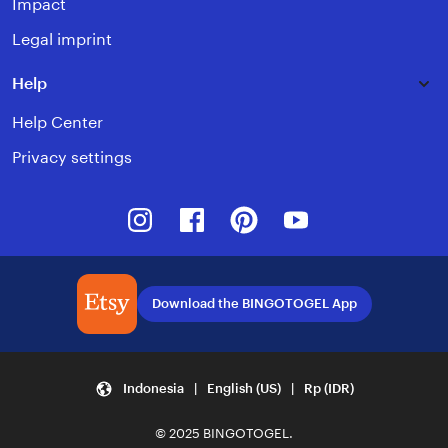
Impact
Legal imprint
Help
Help Center
Privacy settings
Instagram
Facebook
Pinterest
Youtube
Download the BINGOTOGEL App
Indonesia | English (US) | Rp (IDR)
© 2025 BINGOTOGEL.