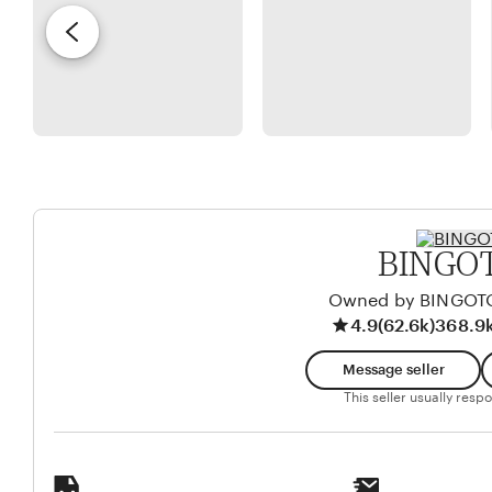
v
e
i
y
i
r
e
K
e
n
J
a
w
a
i
t
b
n
m
i
y
e
e
H
n
a
e
n
z
BINGO
n
a
Owned by BINGOT
4.9
(62.6k)
368.9k
h
Message seller
This seller usually res