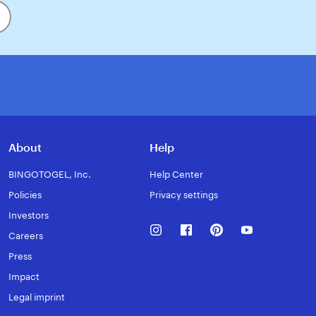
About
Help
BINGOTOGEL, Inc.
Help Center
Policies
Privacy settings
Investors
Instagram
Facebook
Pinterest
Youtube
Careers
Press
Impact
Legal imprint