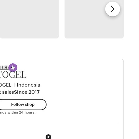
TOGEL
OGEL
|
Indonesia
 sales
Since 2017
Follow shop
ponds
within 24 hours.