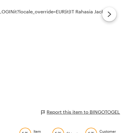
Report this item to BINGOTOGEL
Item
Customer