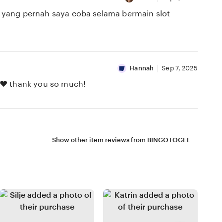
ni yang pernah saya coba selama bermain slot
Hannah
Sep 7, 2025
Gokil parah si ini situs gacor, buat aku langsung jatuh ❤️ thank you so much!
Show other item reviews from BINGOTOGEL