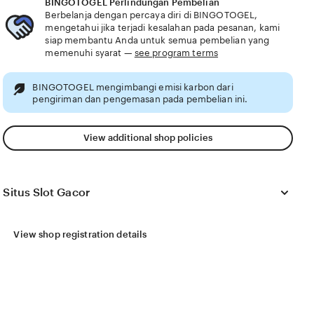
BINGOTOGEL Perlindungan Pembelian
Berbelanja dengan percaya diri di BINGOTOGEL,
mengetahui jika terjadi kesalahan pada pesanan, kami
siap membantu Anda untuk semua pembelian yang
memenuhi syarat —
see program terms
BINGOTOGEL mengimbangi emisi karbon dari
pengiriman dan pengemasan pada pembelian ini.
View additional shop policies
Situs Slot Gacor
View shop registration details