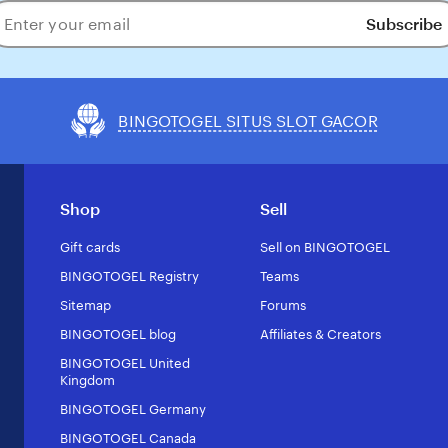
Subscribe
ter
our
ail
BINGOTOGEL SITUS SLOT GACOR
Shop
Sell
Gift cards
Sell on BINGOTOGEL
BINGOTOGEL Registry
Teams
Sitemap
Forums
BINGOTOGEL blog
Affiliates & Creators
BINGOTOGEL United
Kingdom
BINGOTOGEL Germany
BINGOTOGEL Canada