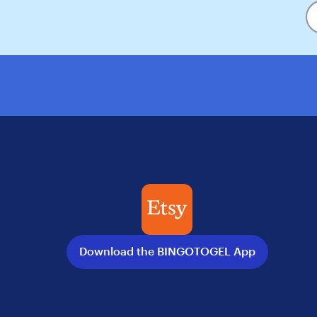
En
y
em
Download the BINGOTOGEL App