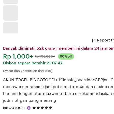
Report t
Banyak diminati. 52k orang membeli ini dalam 24 jam ter
Harga:
Rp 1,000+
Normal:
Rp 100,000+
90% off
Diskon segera berahir
21:07:47
Syarat dan ketentuan (berlaku)
AKUN TOGEL BINGOTOGELuk?locale_override=GBP|en-GB
menawarkan rahasia jackpot slot, toto 4d dan casino 
hari ini dengan fitur maxwin terbaru di rekomendasika
judi slot gampang menang
5
BINGOTOGEL
out