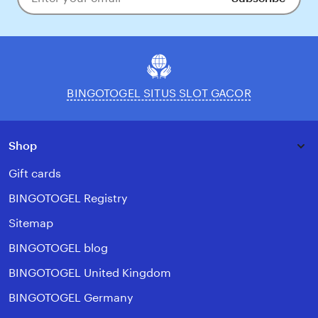
Enter
your
email
BINGOTOGEL SITUS SLOT GACOR
Shop
Gift cards
BINGOTOGEL Registry
Sitemap
BINGOTOGEL blog
BINGOTOGEL United Kingdom
BINGOTOGEL Germany