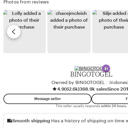
Photos from reviews
a
i
w
g
n
e
b
r
J
y
e
i
K
v
m
a
i
e
t
e
n
i
w
e
e
b
z
y
BINGOTOGEL
H
Owned by BINGOTOGEL
|
Indones
a
4.9
(62.6k)
368.9k sales
Since 20
n
n
Message seller
F
a
This seller usually responds
within 24 hours.
h
Smooth shipping
Has a history of shipping on time w