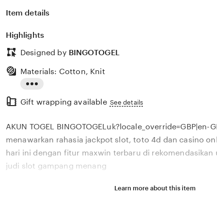
Item details
Highlights
Designed by
BINGOTOGEL
Materials: Cotton, Knit
Read
Gift wrapping available
the
See details
full
AKUN TOGEL BINGOTOGELuk?locale_override=GBP|en-GB
description
menawarkan rahasia jackpot slot, toto 4d dan casino 
hari ini dengan fitur maxwin terbaru di rekomendasika
judi slot gampang menang
Learn more about this item
Disebut sebagai situs gacor toto slot terpercaya, BIN
berbagai jenis games slot online dengan tingkat keme