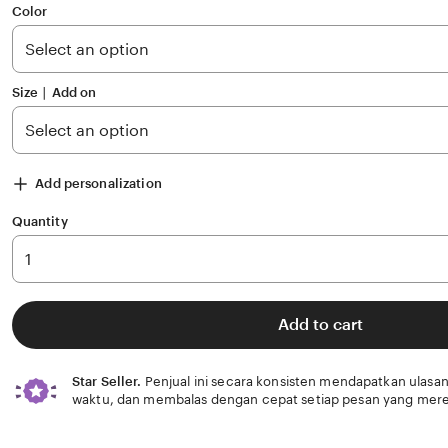
of
Color
5
stars
Size ∣ Add on
Add personalization
Quantity
Add to cart
Star Seller.
Penjual ini secara konsisten mendapatkan ulasan
waktu, dan membalas dengan cepat setiap pesan yang mere